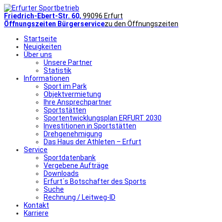
Friedrich-Ebert-Str. 60,
99096 Erfurt
Öffnungszeiten Bürgerservice
zu den Öffnungszeiten
Startseite
Neuigkeiten
Über uns
Unsere Partner
Statistik
Informationen
Sport im Park
Objektvermietung
Ihre Ansprechpartner
Sportstätten
Sportentwicklungsplan ERFURT 2030
Investitionen in Sportstätten
Drehgenehmigung
Das Haus der Athleten – Erfurt
Service
Sportdatenbank
Vergebene Aufträge
Downloads
Erfurt´s Botschafter des Sports
Suche
Rechnung / Leitweg-ID
Kontakt
Karriere