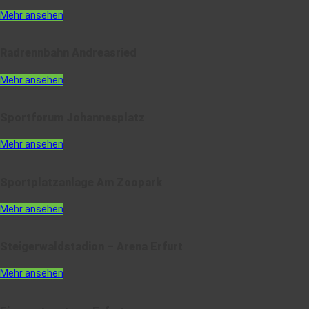
Mehr ansehen
Radrennbahn Andreasried
Mehr ansehen
Sportforum Johannesplatz
Mehr ansehen
Sportplatzanlage Am Zoopark
Mehr ansehen
Steigerwaldstadion – Arena Erfurt
Mehr ansehen