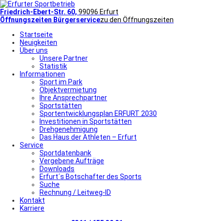
Friedrich-Ebert-Str. 60,
99096 Erfurt
Öffnungszeiten Bürgerservice
zu den Öffnungszeiten
Startseite
Neuigkeiten
Über uns
Unsere Partner
Statistik
Informationen
Sport im Park
Objektvermietung
Ihre Ansprechpartner
Sportstätten
Sportentwicklungsplan ERFURT 2030
Investitionen in Sportstätten
Drehgenehmigung
Das Haus der Athleten – Erfurt
Service
Sportdatenbank
Vergebene Aufträge
Downloads
Erfurt´s Botschafter des Sports
Suche
Rechnung / Leitweg-ID
Kontakt
Karriere