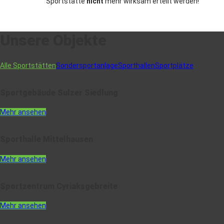
Sportstätte
nicht
mehr wirksam erteilt werden!
Unsere Objekte
Alle Sportstätten
Sondersportanlage
Sporthallen
Sportplätze
Sportgebäude Sulzer Siedlung
Mehr ansehen
Sporthalle Mittelhausen
Mehr ansehen
Sportzentrum Cyriaksgebreite
Mehr ansehen