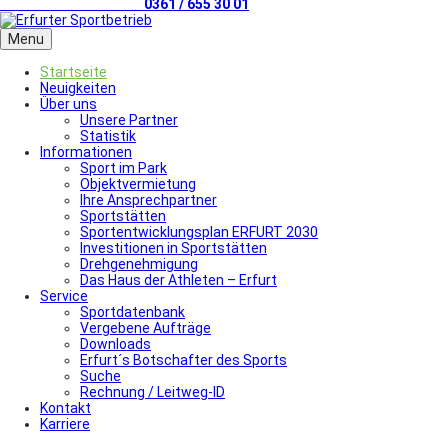
Telefonischer Kontakt
0361 / 655 30 01
Menu
Startseite
Neuigkeiten
Über uns
Unsere Partner
Statistik
Informationen
Sport im Park
Objektvermietung
Ihre Ansprechpartner
Sportstätten
Sportentwicklungsplan ERFURT 2030
Investitionen in Sportstätten
Drehgenehmigung
Das Haus der Athleten – Erfurt
Service
Sportdatenbank
Vergebene Aufträge
Downloads
Erfurt´s Botschafter des Sports
Suche
Rechnung / Leitweg-ID
Kontakt
Karriere