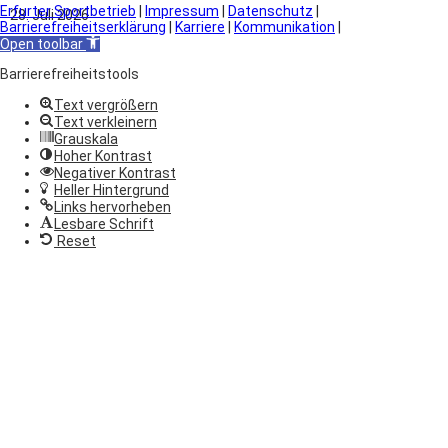
Erfurter Sportbetrieb
|
Impressum
|
Datenschutz
|
28. Juli 2026
Barrierefreiheitserklärung
|
Karriere
|
Kommunikation
|
Open toolbar
Barrierefreiheitstools
Text vergrößern
Text verkleinern
Grauskala
Hoher Kontrast
Negativer Kontrast
Heller Hintergrund
Links hervorheben
Lesbare Schrift
Reset