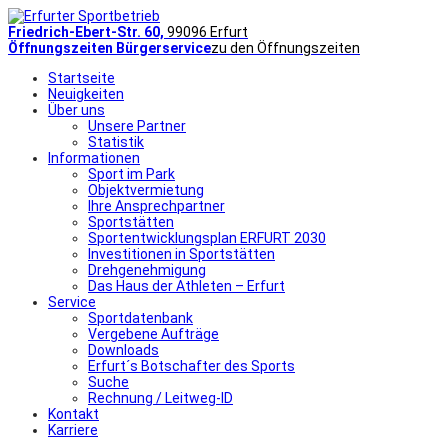
Friedrich-Ebert-Str. 60,
99096 Erfurt
Öffnungszeiten Bürgerservice
zu den Öffnungszeiten
Startseite
Neuigkeiten
Über uns
Unsere Partner
Statistik
Informationen
Sport im Park
Objektvermietung
Ihre Ansprechpartner
Sportstätten
Sportentwicklungsplan ERFURT 2030
Investitionen in Sportstätten
Drehgenehmigung
Das Haus der Athleten – Erfurt
Service
Sportdatenbank
Vergebene Aufträge
Downloads
Erfurt´s Botschafter des Sports
Suche
Rechnung / Leitweg-ID
Kontakt
Karriere