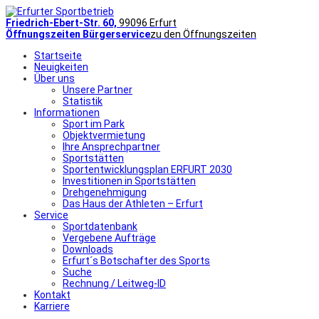
Friedrich-Ebert-Str. 60,
99096 Erfurt
Öffnungszeiten Bürgerservice
zu den Öffnungszeiten
Startseite
Neuigkeiten
Über uns
Unsere Partner
Statistik
Informationen
Sport im Park
Objektvermietung
Ihre Ansprechpartner
Sportstätten
Sportentwicklungsplan ERFURT 2030
Investitionen in Sportstätten
Drehgenehmigung
Das Haus der Athleten – Erfurt
Service
Sportdatenbank
Vergebene Aufträge
Downloads
Erfurt´s Botschafter des Sports
Suche
Rechnung / Leitweg-ID
Kontakt
Karriere