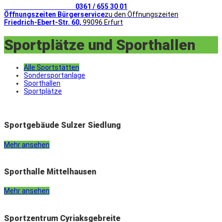
Telefonischer Kontakt
0361 / 655 30 01
Öffnungszeiten Bürgerservice
zu den Öffnungszeiten
Friedrich-Ebert-Str. 60,
99096 Erfurt
Sportplätze und Sporthallen
Alle Sportstätten
Sondersportanlage
Sporthallen
Sportplätze
Sportgebäude Sulzer Siedlung
Mehr ansehen
Sporthalle Mittelhausen
Mehr ansehen
Sportzentrum Cyriaksgebreite