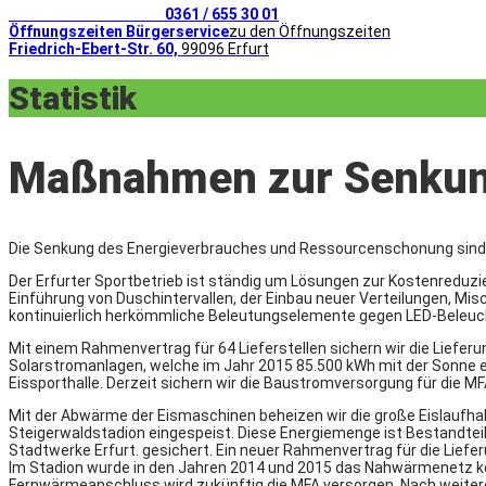
Telefonischer Kontakt
0361 / 655 30 01
Öffnungszeiten Bürgerservice
zu den Öffnungszeiten
Friedrich-Ebert-Str. 60,
99096 Erfurt
Statistik
Maßnahmen zur Senkung
Die Senkung des Energieverbrauches und Ressourcenschonung sind
Der Erfurter Sportbetrieb ist ständig um Lösungen zur Kostenredu
Einführung von Duschintervallen, der Einbau neuer Verteilungen, M
kontinuierlich herkömmliche Beleutungselemente gegen LED-Beleu
Mit einem Rahmenvertrag für 64 Lieferstellen sichern wir die Liefer
Solarstromanlagen, welche im Jahr 2015 85.500 kWh mit der Sonne e
Eissporthalle. Derzeit sichern wir die Baustromversorgung für die M
Mit der Abwärme der Eismaschinen beheizen wir die große Eislaufh
Steigerwaldstadion eingespeist. Diese Energiemenge ist Bestandte
Stadtwerke Erfurt. gesichert. Ein neuer Rahmenvertrag für die Lief
Im Stadion wurde in den Jahren 2014 und 2015 das Nahwärmenetz k
Fernwärmeanschluss wird zukünftig die MFA versorgen. Nach weiter