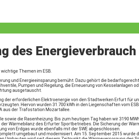
 des Energieverbrauch
 wichtige Themen im ESB.
zierung und Energieeinsparung bemüht. Dazu gehört die bedarfsgerech
ischventile, Pumpen und Regelung, die Erneuerung von Kesselanlagen
chtung ausgetauscht.
ung der erforderlichen Elektroenergie von den Stadtwerken Erfurt für 
rzeugten. Hiervon wurden 31.700 kWh in den Liegenschaften vom ESB 
FA aus der Trafostation Mozartallee.
alle sowie die Rasenheizung. Bis zum heutigen Tag haben wir 3190 MW
il der Wärmebilanz des Erfurter Sportbetriebes. Die Sicherung der 
erung von Erdgas wurde ebenfalls mit der SWE abgeschlossen.
omplett umgebaut und modernisiert. Am 15. September 2015 wurde di
en Umbauten wird seit diesem Zeitpunkt die Wärmeversorgung des Spo