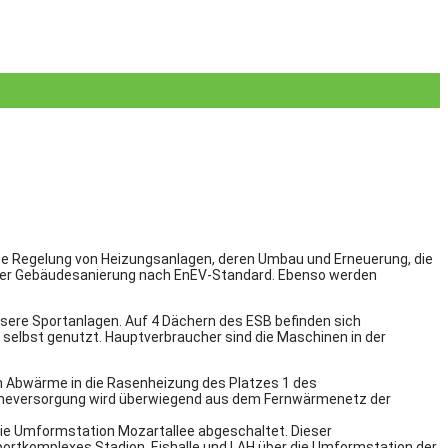
te Regelung von Heizungsanlagen, deren Umbau und Erneuerung, die
 oder Gebäudesanierung nach EnEV-Standard. Ebenso werden
unsere Sportanlagen. Auf 4 Dächern des ESB befinden sich
selbst genutzt. Hauptverbraucher sind die Maschinen in der
h Abwärme in die Rasenheizung des Platzes 1 des
Wärmeversorgung wird überwiegend aus dem Fernwärmenetz der
e Umformstation Mozartallee abgeschaltet. Dieser
rtkomplexes Stadion, Eishalle und LAH über die Umformstation der