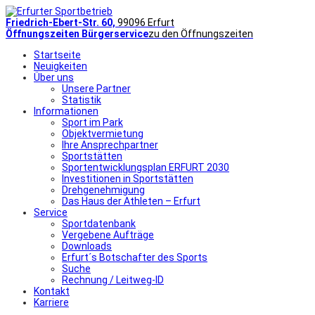
Friedrich-Ebert-Str. 60,
99096 Erfurt
Öffnungszeiten Bürgerservice
zu den Öffnungszeiten
Startseite
Neuigkeiten
Über uns
Unsere Partner
Statistik
Informationen
Sport im Park
Objektvermietung
Ihre Ansprechpartner
Sportstätten
Sportentwicklungsplan ERFURT 2030
Investitionen in Sportstätten
Drehgenehmigung
Das Haus der Athleten – Erfurt
Service
Sportdatenbank
Vergebene Aufträge
Downloads
Erfurt´s Botschafter des Sports
Suche
Rechnung / Leitweg-ID
Kontakt
Karriere