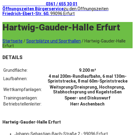
Telefonischer Kontakt
0361 / 655 30 01
Öffnungszeiten Bürgerservice
zu den Öffnungszeiten
Friedrich-Ebert-Str. 60,
99096 Erfurt
Hartwig-Gauder-Halle Erfurt
Startseite
/
Sportplätze und Sporthallen
/
Hartwig-Gauder-Halle
Erfurt
DETAILS
Grundfläche:
9.200 m²
4 mal 200m-Rundlaufbahn, 6 mal 130m-
Laufbahnen:
Sprintstrecke, 8 mal 60m-Sprintstrecke
Weitsprung/Dreisprung, Hochsprung,
Wettkampfanlagen:
Stabhochsprung und Kugelstoßen
Trainingsanlagen:
Speer- und Diskuswurf
Betriebstellenleiter:
Herr Aschenbach
Hartwig-Gauder-Halle Erfurt
Johann-Sebastian-Bach-Straße 2 - 99096 Erfurt