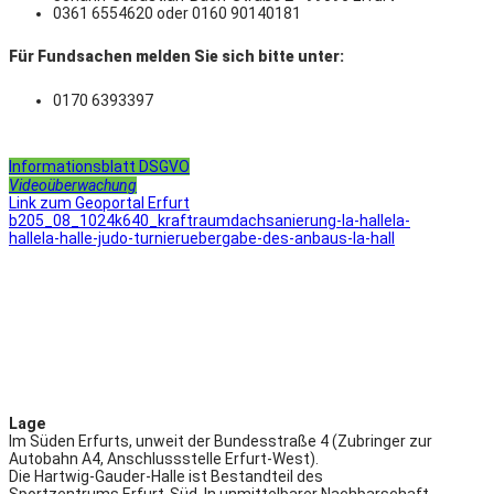
0361 6554620 oder 0160 90140181
Für Fundsachen melden Sie sich bitte unter:
0170 6393397
Informationsblatt DSGVO
Videoüberwachung
Link zum Geoportal Erfurt
b205_08_1024
k640_kraftraum
dachsanierung-la-halle
la-
halle
la-halle-judo-turnier
uebergabe-des-anbaus-la-hall
Lage
Im Süden Erfurts, unweit der Bundesstraße 4 (Zubringer zur
Autobahn A4, Anschlussstelle Erfurt-West).
Die Hartwig-Gauder-Halle ist Bestandteil des
Sportzentrums Erfurt-Süd. In unmittelbarer Nachbarschaft