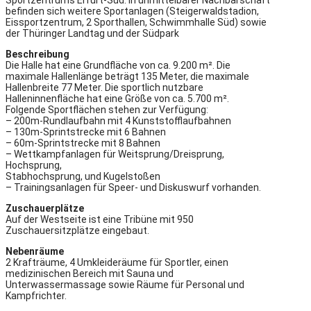
befinden sich weitere Sportanlagen (Steigerwaldstadion,
Eissportzentrum, 2 Sporthallen, Schwimmhalle Süd) sowie
der Thüringer Landtag und der Südpark
Beschreibung
Die Halle hat eine Grundfläche von ca. 9.200 m². Die
maximale Hallenlänge beträgt 135 Meter, die maximale
Hallenbreite 77 Meter. Die sportlich nutzbare
Halleninnenfläche hat eine Größe von ca. 5.700 m².
Folgende Sportflächen stehen zur Verfügung:
– 200m-Rundlaufbahn mit 4 Kunststofflaufbahnen
– 130m-Sprintstrecke mit 6 Bahnen
– 60m-Sprintstrecke mit 8 Bahnen
– Wettkampfanlagen für Weitsprung/Dreisprung,
Hochsprung,
Stabhochsprung, und Kugelstoßen
– Trainingsanlagen für Speer- und Diskuswurf vorhanden.
Zuschauerplätze
Auf der Westseite ist eine Tribüne mit 950
Zuschauersitzplätze eingebaut.
Nebenräume
2 Krafträume, 4 Umkleideräume für Sportler, einen
medizinischen Bereich mit Sauna und
Unterwassermassage sowie Räume für Personal und
Kampfrichter.