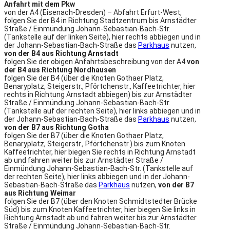
Anfahrt mit dem Pkw
von der A4 (Eisenach-Dresden) – Abfahrt Erfurt-West,
folgen Sie der B4 in Richtung Stadtzentrum bis Arnstädter
Straße / Einmündung Johann-Sebastian-Bach-Str.
(Tankstelle auf der linken Seite), hier rechts abbiegen und in
der Johann-Sebastian-Bach-Straße das
Parkhaus
nutzen,
von der B4 aus Richtung Arnstadt
folgen Sie der obigen Anfahrtsbeschreibung von der A4
von
der B4 aus Richtung Nordhausen
folgen Sie der B4 (über die Knoten Gothaer Platz,
Benaryplatz, Steigerstr., Pförtchenstr., Kaffeetrichter, hier
rechts in Richtung Arnstadt abbiegen) bis zur Arnstädter
Straße / Einmündung Johann-Sebastian-Bach-Str.
(Tankstelle auf der rechten Seite), hier links abbiegen und in
der Johann-Sebastian-Bach-Straße das
Parkhaus
nutzen,
von der B7 aus Richtung Gotha
folgen Sie der B7 (über die Knoten Gothaer Platz,
Benaryplatz, Steigerstr., Pförtchenstr.) bis zum Knoten
Kaffeetrichter, hier biegen Sie rechts in Richtung Arnstadt
ab und fahren weiter bis zur Arnstädter Straße /
Einmündung Johann-Sebastian-Bach-Str. (Tankstelle auf
der rechten Seite), hier links abbiegen und in der Johann-
Sebastian-Bach-Straße das
Parkhaus
nutzen,
von der B7
aus Richtung Weimar
folgen Sie der B7 (über den Knoten Schmidtstedter Brücke
Süd) bis zum Knoten Kaffeetrichter, hier biegen Sie links in
Richtung Arnstadt ab und fahren weiter bis zur Arnstädter
Straße / Einmündung Johann-Sebastian-Bach-Str.