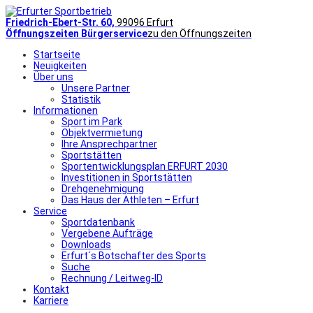
Friedrich-Ebert-Str. 60,
99096 Erfurt
Öffnungszeiten Bürgerservice
zu den Öffnungszeiten
Startseite
Neuigkeiten
Über uns
Unsere Partner
Statistik
Informationen
Sport im Park
Objektvermietung
Ihre Ansprechpartner
Sportstätten
Sportentwicklungsplan ERFURT 2030
Investitionen in Sportstätten
Drehgenehmigung
Das Haus der Athleten – Erfurt
Service
Sportdatenbank
Vergebene Aufträge
Downloads
Erfurt´s Botschafter des Sports
Suche
Rechnung / Leitweg-ID
Kontakt
Karriere