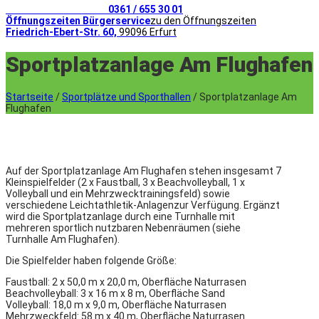
Telefonischer Kontakt
0361 / 655 30 01
Öffnungszeiten Bürgerservice
zu den Öffnungszeiten
Friedrich-Ebert-Str. 60,
99096 Erfurt
Sportplatzanlage Am Flughafen
Startseite
/
Sportplätze und Sporthallen
/
Sportplatzanlage Am
Flughafen
Auf der Sportplatzanlage Am Flughafen stehen insgesamt 7
Kleinspielfelder (2 x Faustball, 3 x Beachvolleyball, 1 x
Volleyball und ein Mehrzwecktrainingsfeld) sowie
verschiedene Leichtathletik-Anlagenzur Verfügung. Ergänzt
wird die Sportplatzanlage durch eine Turnhalle mit
mehreren sportlich nutzbaren Nebenräumen (siehe
Turnhalle Am Flughafen).
Die Spielfelder haben folgende Größe:
Faustball: 2 x 50,0 m x 20,0 m, Oberfläche Naturrasen
Beachvolleyball: 3 x 16 m x 8 m, Oberfläche Sand
Volleyball: 18,0 m x 9,0 m, Oberfläche Naturrasen
Mehrzweckfeld: 58 m x 40 m, Oberfläche Naturrasen