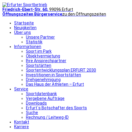
Friedrich-Ebert-Str. 60,
99096 Erfurt
Öffnungszeiten Bürgerservice
zu den Öffnungszeiten
Startseite
Neuigkeiten
Über uns
Unsere Partner
Statistik
Informationen
Sport im Park
Objektvermietung
Ihre Ansprechpartner
Sportstätten
Sportentwicklungsplan ERFURT 2030
Investitionen in Sportstätten
Drehgenehmigung
Das Haus der Athleten – Erfurt
Service
Sportdatenbank
Vergebene Aufträge
Downloads
Erfurt´s Botschafter des Sports
Suche
Rechnung / Leitweg-ID
Kontakt
Karriere