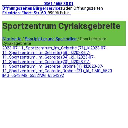
Telefonischer Kontakt
0361 / 655 30 01
Öffnungszeiten Bürgerservice
zu den Öffnungszeiten
Friedrich-Ebert-Str. 60,
99096 Erfurt
Sportzentrum Cyriaksgebreite
Startseite
/
Sportplätze und Sporthallen
/
Sportzentrum
Cyriaksgebreite
2023-07-11_Sportzentrum_Im_Gebreite (71)_kl
2023-07-
11_Sportzentrum_Im_Gebreite (58)_kl
2023-07-
11_Sportzentrum_Im_Gebreite (34)_kl_1
2023-07-
11_Sportzentrum_Im_Gebreite (20)_kl
2023-07-
11_Sportzentrum_Im_Gebreite_Drohne (1)_kl
2023-07-
11_Sportzentrum_Im_Gebreite_Drohne (21)_kl_1
IMG_6520
IMG_6543
IMG_6552
IMG_6564
392