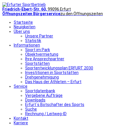
Friedrich-Ebert-Str. 60,
99096 Erfurt
Öffnungszeiten Bürgerservice
zu den Öffnungszeiten
Startseite
Neuigkeiten
Über uns
Unsere Partner
Statistik
Informationen
Sport im Park
Objektvermietung
Ihre Ansprechpartner
Sportstätten
Sportentwicklungsplan ERFURT 2030
Investitionen in Sportstätten
Drehgenehmigung
Das Haus der Athleten – Erfurt
Service
Sportdatenbank
Vergebene Aufträge
Downloads
Erfurt´s Botschafter des Sports
Suche
Rechnung / Leitweg-ID
Kontakt
Karriere