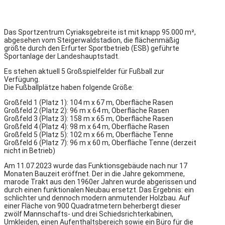
Das Sportzentrum Cyriaksgebreite ist mit knapp 95.000 m²,
abgesehen vom Steigerwaldstadion, die flächenmäßig
größte durch den Erfurter Sportbetrieb (ESB) geführte
Sportanlage der Landeshauptstadt.
Es stehen aktuell 5 Großspielfelder für Fußball zur
Verfügung.
Die Fußballplätze haben folgende Größe:
Großfeld 1 (Platz 1): 104 m x 67 m, Oberfläche Rasen
Großfeld 2 (Platz 2): 96 m x 64 m, Oberfläche Rasen
Großfeld 3 (Platz 3): 158 m x 65 m, Oberfläche Rasen
Großfeld 4 (Platz 4): 98 m x 64 m, Oberfläche Rasen
Großfeld 5 (Platz 5): 102 m x 66 m, Oberfläche Tenne
Großfeld 6 (Platz 7): 96 m x 60 m, Oberfläche Tenne (derzeit
nicht in Betrieb)
Am 11.07.2023 wurde das Funktionsgebäude nach nur 17
Monaten Bauzeit eröffnet. Der in die Jahre gekommene,
marode Trakt aus den 1960er Jahren wurde abgerissen und
durch einen funktionalen Neubau ersetzt. Das Ergebnis: ein
schlichter und dennoch modern anmutender Holzbau. Auf
einer Fläche von 900 Quadratmetern beherbergt dieser
zwölf Mannschafts- und drei Schiedsrichterkabinen,
Umkleiden, einen Aufenthaltsbereich sowie ein Büro für die