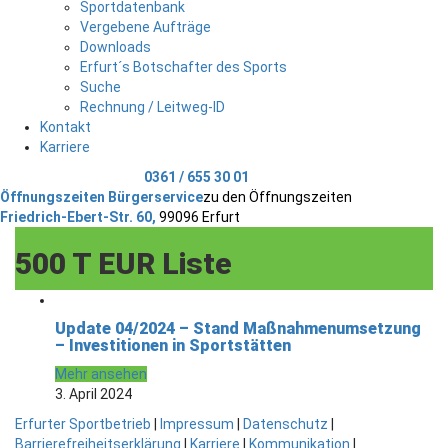
Sportdatenbank
Vergebene Aufträge
Downloads
Erfurt´s Botschafter des Sports
Suche
Rechnung / Leitweg-ID
Kontakt
Karriere
Telefonischer Kontakt
0361 / 655 30 01
Öffnungszeiten Bürgerservice
zu den Öffnungszeiten
Friedrich-Ebert-Str. 60,
99096 Erfurt
500 T EUR Liste
Update 04/2024 – Stand Maßnahmenumsetzung
– Investitionen in Sportstätten
Mehr ansehen
3. April 2024
Erfurter Sportbetrieb
|
Impressum
|
Datenschutz
|
Barrierefreiheitserklärung
|
Karriere
|
Kommunikation
|