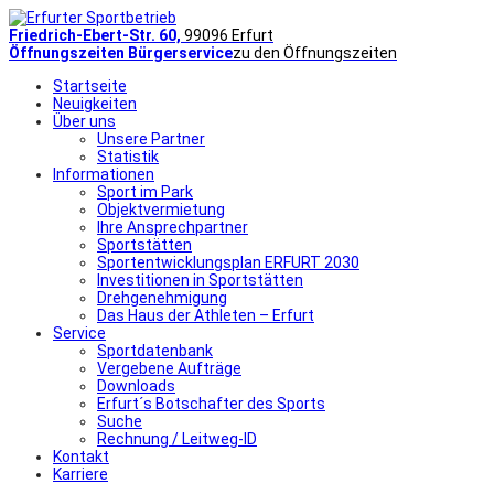
Friedrich-Ebert-Str. 60,
99096 Erfurt
Öffnungszeiten Bürgerservice
zu den Öffnungszeiten
Startseite
Neuigkeiten
Über uns
Unsere Partner
Statistik
Informationen
Sport im Park
Objektvermietung
Ihre Ansprechpartner
Sportstätten
Sportentwicklungsplan ERFURT 2030
Investitionen in Sportstätten
Drehgenehmigung
Das Haus der Athleten – Erfurt
Service
Sportdatenbank
Vergebene Aufträge
Downloads
Erfurt´s Botschafter des Sports
Suche
Rechnung / Leitweg-ID
Kontakt
Karriere