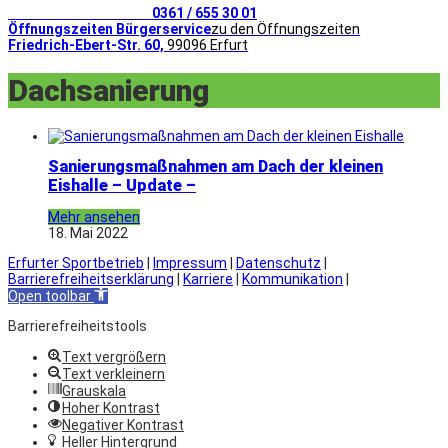
Telefonischer Kontakt
0361 / 655 30 01
Öffnungszeiten Bürgerservice
zu den Öffnungszeiten
Friedrich-Ebert-Str. 60,
99096 Erfurt
Dachsanierung
Sanierungsmaßnahmen am Dach der kleinen
Eishalle – Update –
Mehr ansehen
18. Mai 2022
Erfurter Sportbetrieb
|
Impressum
|
Datenschutz
|
Barrierefreiheitserklärung
|
Karriere
|
Kommunikation
|
Open toolbar
Barrierefreiheitstools
Text vergrößern
Text verkleinern
Grauskala
Hoher Kontrast
Negativer Kontrast
Heller Hintergrund