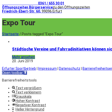
Telefonischer Kontakt
0361 / 655 30 01
Öffnungszeiten Bürgerservice
zu den Öffnungszeiten
Friedrich-Ebert-Str. 60,
99096 Erfurt
Expo Tour
Startseite
/
Posts tagged "Expo Tour"
Städtische Vereine und Fahrradinitiativen können s
Mehr ansehen
20. Juni 2019
Erfurter Sportbetrieb
|
Impressum
|
Datenschutz
|
Barrierefreiheitse
Open toolbar
Barrierefreiheitstools
Text vergrößern
Text verkleinern
Grauskala
Hoher Kontrast
Negativer Kontrast
Heller Hintergrund