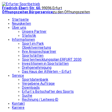
Friedrich-Ebert-Str. 60,
99096 Erfurt
Öffnungszeiten Bürgerservice
zu den Öffnungszeiten
Startseite
Neuigkeiten
Über uns
Unsere Partner
Statistik
Informationen
Sport im Park
Objektvermietung
Ihre Ansprechpartner
Sportstätten
Sportentwicklungsplan ERFURT 2030
Investitionen in Sportstätten
Drehgenehmigung
Das Haus der Athleten – Erfurt
Service
Sportdatenbank
Vergebene Aufträge
Downloads
Erfurt´s Botschafter des Sports
Suche
Rechnung / Leitweg-ID
Kontakt
Karriere