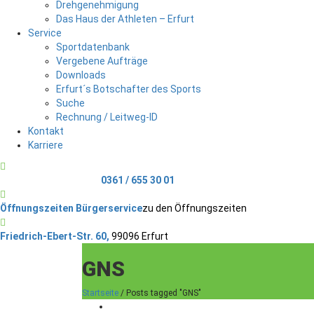
Drehgenehmigung
Das Haus der Athleten – Erfurt
Service
Sportdatenbank
Vergebene Aufträge
Downloads
Erfurt´s Botschafter des Sports
Suche
Rechnung / Leitweg-ID
Kontakt
Karriere
Telefonischer Kontakt
0361 / 655 30 01
Öffnungszeiten Bürgerservice
zu den Öffnungszeiten
Friedrich-Ebert-Str. 60,
99096 Erfurt
GNS
Startseite
/
Posts tagged "GNS"