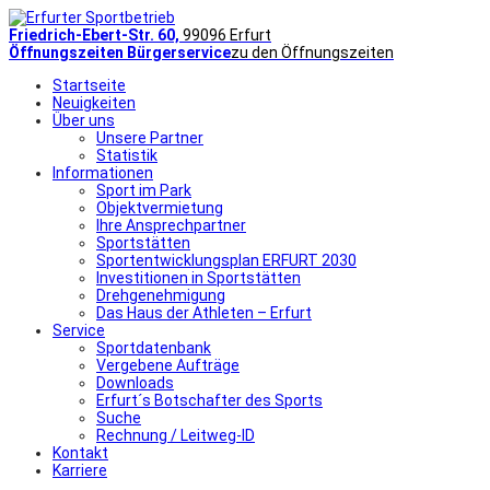
Friedrich-Ebert-Str. 60,
99096 Erfurt
Öffnungszeiten Bürgerservice
zu den Öffnungszeiten
Startseite
Neuigkeiten
Über uns
Unsere Partner
Statistik
Informationen
Sport im Park
Objektvermietung
Ihre Ansprechpartner
Sportstätten
Sportentwicklungsplan ERFURT 2030
Investitionen in Sportstätten
Drehgenehmigung
Das Haus der Athleten – Erfurt
Service
Sportdatenbank
Vergebene Aufträge
Downloads
Erfurt´s Botschafter des Sports
Suche
Rechnung / Leitweg-ID
Kontakt
Karriere