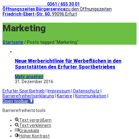
Telefonischer Kontakt
0361 / 655 30 01
Öffnungszeiten Bürgerservice
zu den Öffnungszeiten
Friedrich-Ebert-Str. 60,
99096 Erfurt
Marketing
Startseite
/
Posts tagged "Marketing"
Neue Werberichtlinie für Werbeflächen in den
Sportstätten des Erfurter Sportbetriebes
Mehr ansehen
31. Dezember 2016
Erfurter Sportbetrieb
|
Impressum
|
Datenschutz
|
Barrierefreiheitserklärung
|
Karriere
|
Kommunikation
|
Open toolbar
Barrierefreiheitstools
Text vergrößern
Text verkleinern
Grauskala
Hoher Kontrast