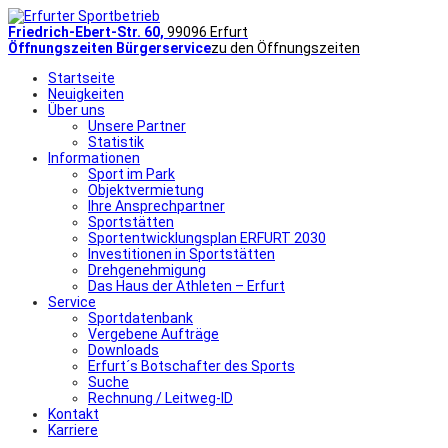
Friedrich-Ebert-Str. 60,
99096 Erfurt
Öffnungszeiten Bürgerservice
zu den Öffnungszeiten
Startseite
Neuigkeiten
Über uns
Unsere Partner
Statistik
Informationen
Sport im Park
Objektvermietung
Ihre Ansprechpartner
Sportstätten
Sportentwicklungsplan ERFURT 2030
Investitionen in Sportstätten
Drehgenehmigung
Das Haus der Athleten – Erfurt
Service
Sportdatenbank
Vergebene Aufträge
Downloads
Erfurt´s Botschafter des Sports
Suche
Rechnung / Leitweg-ID
Kontakt
Karriere