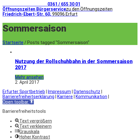
Telefonischer Kontakt
0361 / 655 30 01
Öffnungszeiten Bürgerservice
zu den Öffnungszeiten
Friedrich-Ebert-Str. 60,
99096 Erfurt
Sommersaison
Startseite
/
Posts tagged "Sommersaison"
Nutzung der Rollschuhbahn in der Sommersaison
2017
Mehr ansehen
2. April 2017
Erfurter Sportbetrieb
|
Impressum
|
Datenschutz
|
Barrierefreiheitserklärung
|
Karriere
|
Kommunikation
|
Open toolbar
Barrierefreiheitstools
Text vergrößern
Text verkleinern
Grauskala
Hoher Kontrast