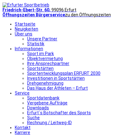
Friedrich-Ebert-Str. 60,
99096 Erfurt
Öffnungszeiten Bürgerservice
zu den Öffnungszeiten
Startseite
Neuigkeiten
Über uns
Unsere Partner
Statistik
Informationen
Sport im Park
Objektvermietung
Ihre Ansprechpartner
Sportstätten
Sportentwicklungsplan ERFURT 2030
Investitionen in Sportstätten
Drehgenehmigung
Das Haus der Athleten – Erfurt
Service
Sportdatenbank
Vergebene Aufträge
Downloads
Erfurt´s Botschafter des Sports
Suche
Rechnung / Leitweg-ID
Kontakt
Karriere