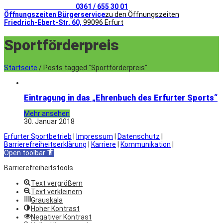
Telefonischer Kontakt
0361 / 655 30 01
Öffnungszeiten Bürgerservice
zu den Öffnungszeiten
Friedrich-Ebert-Str. 60,
99096 Erfurt
Sportförderpreis
Startseite
/
Posts tagged "Sportförderpreis"
Eintragung in das „Ehrenbuch des Erfurter Sports“
Mehr ansehen
30. Januar 2018
Erfurter Sportbetrieb
|
Impressum
|
Datenschutz
|
Barrierefreiheitserklärung
|
Karriere
|
Kommunikation
|
Open toolbar
Barrierefreiheitstools
Text vergrößern
Text verkleinern
Grauskala
Hoher Kontrast
Negativer Kontrast