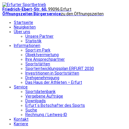
Friedrich-Ebert-Str. 60,
99096 Erfurt
Öffnungszeiten Bürgerservice
zu den Öffnungszeiten
Startseite
Neuigkeiten
Über uns
Unsere Partner
Statistik
Informationen
Sport im Park
Objektvermietung
Ihre Ansprechpartner
Sportstätten
Sportentwicklungsplan ERFURT 2030
Investitionen in Sportstätten
Drehgenehmigung
Das Haus der Athleten – Erfurt
Service
Sportdatenbank
Vergebene Aufträge
Downloads
Erfurt´s Botschafter des Sports
Suche
Rechnung / Leitweg-ID
Kontakt
Karriere