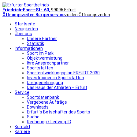
Friedrich-Ebert-Str. 60,
99096 Erfurt
Öffnungszeiten Bürgerservice
zu den Öffnungszeiten
Startseite
Neuigkeiten
Über uns
Unsere Partner
Statistik
Informationen
Sport im Park
Objektvermietung
Ihre Ansprechpartner
Sportstätten
Sportentwicklungsplan ERFURT 2030
Investitionen in Sportstätten
Drehgenehmigung
Das Haus der Athleten – Erfurt
Service
Sportdatenbank
Vergebene Aufträge
Downloads
Erfurt´s Botschafter des Sports
Suche
Rechnung / Leitweg-ID
Kontakt
Karriere