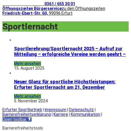
Telefonischer Kontakt
0361 / 655 30 01
Öffnungszeiten Bürgerservice
zu den Öffnungszeiten
Friedrich-Ebert-Str. 60,
99096 Erfurt
Sportlernacht
Sportlerehrung/Sportlernacht 2025 – Aufruf zur
Mitteilung – erfolgreiche Vereine werden geehrt –
Mehr ansehen
15. August 2025
Neuer Glanz für sportliche Höchstleistungen:
Erfurter Sportlernacht am 21. Dezember
Mehr ansehen
5. November 2024
Erfurter Sportbetrieb
|
Impressum
|
Datenschutz
|
Barrierefreiheitserklärung
|
Karriere
|
Kommunikation
|
Open toolbar
Barrierefreiheitstools