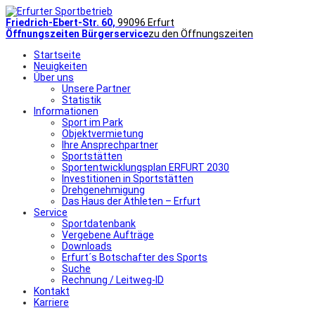
Friedrich-Ebert-Str. 60,
99096 Erfurt
Öffnungszeiten Bürgerservice
zu den Öffnungszeiten
Startseite
Neuigkeiten
Über uns
Unsere Partner
Statistik
Informationen
Sport im Park
Objektvermietung
Ihre Ansprechpartner
Sportstätten
Sportentwicklungsplan ERFURT 2030
Investitionen in Sportstätten
Drehgenehmigung
Das Haus der Athleten – Erfurt
Service
Sportdatenbank
Vergebene Aufträge
Downloads
Erfurt´s Botschafter des Sports
Suche
Rechnung / Leitweg-ID
Kontakt
Karriere