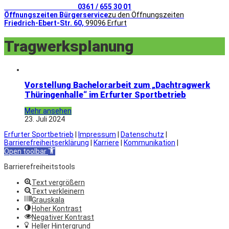
Telefonischer Kontakt
0361 / 655 30 01
Öffnungszeiten Bürgerservice
zu den Öffnungszeiten
Friedrich-Ebert-Str. 60,
99096 Erfurt
Tragwerksplanung
Vorstellung Bachelorarbeit zum „Dachtragwerk
Thüringenhalle“ im Erfurter Sportbetrieb
Mehr ansehen
23. Juli 2024
Erfurter Sportbetrieb
|
Impressum
|
Datenschutz
|
Barrierefreiheitserklärung
|
Karriere
|
Kommunikation
|
Open toolbar
Barrierefreiheitstools
Text vergrößern
Text verkleinern
Grauskala
Hoher Kontrast
Negativer Kontrast
Heller Hintergrund