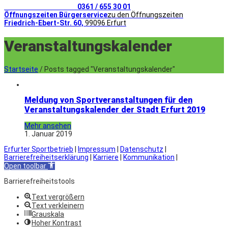
Telefonischer Kontakt
0361 / 655 30 01
Öffnungszeiten Bürgerservice
zu den Öffnungszeiten
Friedrich-Ebert-Str. 60,
99096 Erfurt
Veranstaltungskalender
Startseite
/
Posts tagged "Veranstaltungskalender"
Meldung von Sportveranstaltungen für den
Veranstaltungskalender der Stadt Erfurt 2019
Mehr ansehen
1. Januar 2019
Erfurter Sportbetrieb
|
Impressum
|
Datenschutz
|
Barrierefreiheitserklärung
|
Karriere
|
Kommunikation
|
Open toolbar
Barrierefreiheitstools
Text vergrößern
Text verkleinern
Grauskala
Hoher Kontrast