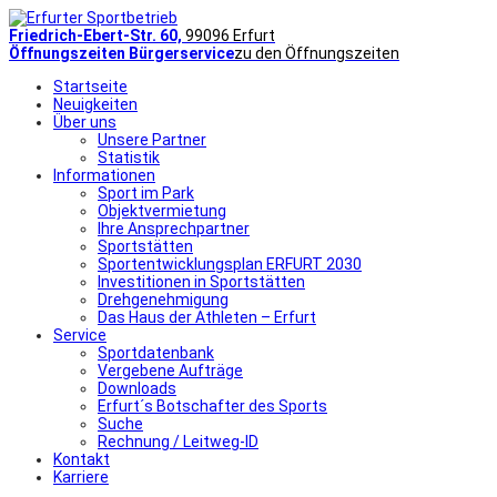
Friedrich-Ebert-Str. 60,
99096 Erfurt
Öffnungszeiten Bürgerservice
zu den Öffnungszeiten
Startseite
Neuigkeiten
Über uns
Unsere Partner
Statistik
Informationen
Sport im Park
Objektvermietung
Ihre Ansprechpartner
Sportstätten
Sportentwicklungsplan ERFURT 2030
Investitionen in Sportstätten
Drehgenehmigung
Das Haus der Athleten – Erfurt
Service
Sportdatenbank
Vergebene Aufträge
Downloads
Erfurt´s Botschafter des Sports
Suche
Rechnung / Leitweg-ID
Kontakt
Karriere