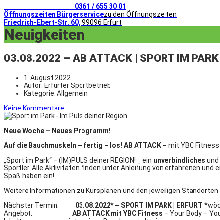
Telefonischer Kontakt
0361 / 655 30 01
Öffnungszeiten Bürgerservice
zu den Öffnungszeiten
Friedrich-Ebert-Str. 60,
99096 Erfurt
Neuigkeiten
03.08.2022 – AB ATTACK | SPORT IM PARK
1. August 2022
Autor:
Erfurter Sportbetrieb
Kategorie:
Allgemein
Keine Kommentare
Neue Woche – Neues Programm!
Auf die Bauchmuskeln – fertig – los! AB ATTACK –
mit YBC Fitness 
„Sport im Park“ – (IM)PULS deiner REGION! _ ein
unverbindliches
und
Sportler. Alle Aktivitäten finden unter Anleitung von erfahrenen u
Spaß haben ein!
Weitere Informationen zu Kursplänen und den jeweiligen Standorten
Nächster Termin:
03.08.2022*
–
SPORT IM PARK |
ERFURT
*wöc
Angebot:
AB ATTACK mit YBC Fitness
– Your Body – Your