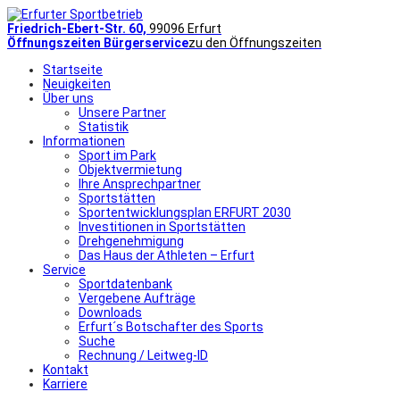
Friedrich-Ebert-Str. 60,
99096 Erfurt
Öffnungszeiten Bürgerservice
zu den Öffnungszeiten
Startseite
Neuigkeiten
Über uns
Unsere Partner
Statistik
Informationen
Sport im Park
Objektvermietung
Ihre Ansprechpartner
Sportstätten
Sportentwicklungsplan ERFURT 2030
Investitionen in Sportstätten
Drehgenehmigung
Das Haus der Athleten – Erfurt
Service
Sportdatenbank
Vergebene Aufträge
Downloads
Erfurt´s Botschafter des Sports
Suche
Rechnung / Leitweg-ID
Kontakt
Karriere