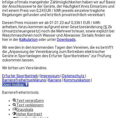
Infolge oftmals mangelnder Zählmöglichkeiten haben wir auf Basis
der Anschlusswerte der Geräte, der Häufigkeit ihres Einsatzes und
mit einem Preis von 0,24 EUR / kWh jeweils einzelvertragliche
Regelungen gefunden und letztlich privatrechtlich vereinbart.
Diesen Preis müssen wir ab 01.01.23 auf 0,3361 EUR / kWh
anheben, hinzu kommen aufgrund einer Gesetzesänderung (§ 2b
Umsatzsteuergesetz) noch die Mehrwertsteuer, sowie explizit bei
Waschmaschinen noch Wasser und Abwasser. Details finden sie
hier in der
Kalkulation
oder unter
Downloads
.
Wir werden in den kommenden Tagen den Vereinen, die es betrifft
die „Anpassung der Vereinbarung zum Betreiben elektrischer
Geräte in Sportanlagen des Erfurter Sportbetriebes“ zur Prüfung
zukommen lassen.
Wir bitten um Verständnis.
Erfurter Sportbetrieb
|
Impressum
|
Datenschutz
|
Barrierefreiheitserklärung
|
Karriere
|
Kommunikation
|
Open toolbar
Barrierefreiheitstools
Text vergrößern
Text verkleinern
Grauskala
Hoher Kontrast