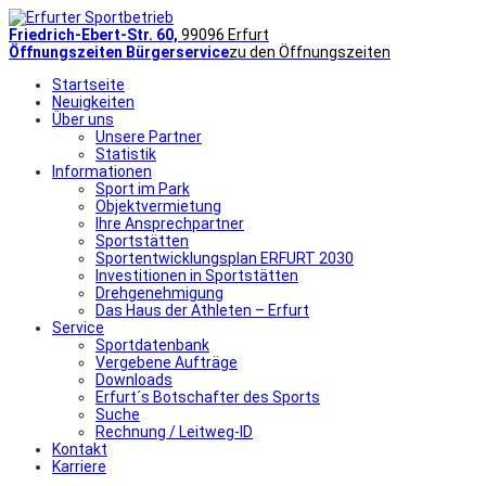
Friedrich-Ebert-Str. 60,
99096 Erfurt
Öffnungszeiten Bürgerservice
zu den Öffnungszeiten
Startseite
Neuigkeiten
Über uns
Unsere Partner
Statistik
Informationen
Sport im Park
Objektvermietung
Ihre Ansprechpartner
Sportstätten
Sportentwicklungsplan ERFURT 2030
Investitionen in Sportstätten
Drehgenehmigung
Das Haus der Athleten – Erfurt
Service
Sportdatenbank
Vergebene Aufträge
Downloads
Erfurt´s Botschafter des Sports
Suche
Rechnung / Leitweg-ID
Kontakt
Karriere