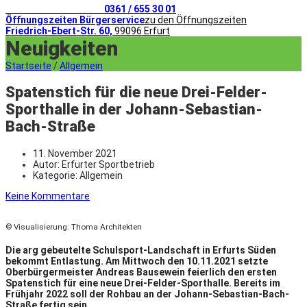
Telefonischer Kontakt
0361 / 655 30 01
Öffnungszeiten Bürgerservice
zu den Öffnungszeiten
Friedrich-Ebert-Str. 60,
99096 Erfurt
Neuigkeiten
Startseite
/
Allgemein
Spatenstich für die neue Drei-Felder-
Sporthalle in der Johann-Sebastian-
Bach-Straße
11. November 2021
Autor:
Erfurter Sportbetrieb
Kategorie:
Allgemein
Keine Kommentare
© Visualisierung: Thoma Architekten
Die arg gebeutelte Schulsport-Landschaft in Erfurts Süden
bekommt Entlastung. Am Mittwoch den 10.11.2021 setzte
Oberbürgermeister Andreas Bausewein feierlich den ersten
Spatenstich für eine neue Drei-Felder-Sporthalle. Bereits im
Frühjahr 2022 soll der Rohbau an der Johann-Sebastian-Bach-
Straße fertig sein.