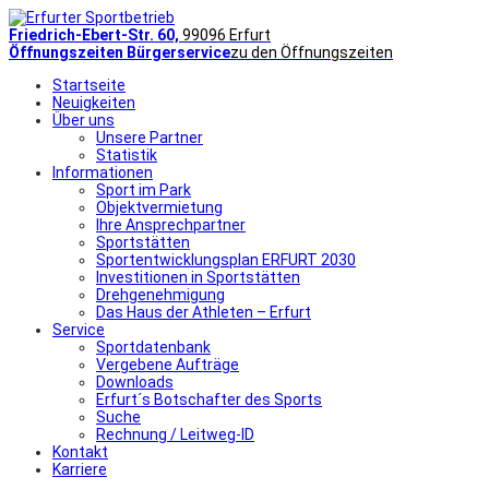
Friedrich-Ebert-Str. 60,
99096 Erfurt
Öffnungszeiten Bürgerservice
zu den Öffnungszeiten
Startseite
Neuigkeiten
Über uns
Unsere Partner
Statistik
Informationen
Sport im Park
Objektvermietung
Ihre Ansprechpartner
Sportstätten
Sportentwicklungsplan ERFURT 2030
Investitionen in Sportstätten
Drehgenehmigung
Das Haus der Athleten – Erfurt
Service
Sportdatenbank
Vergebene Aufträge
Downloads
Erfurt´s Botschafter des Sports
Suche
Rechnung / Leitweg-ID
Kontakt
Karriere