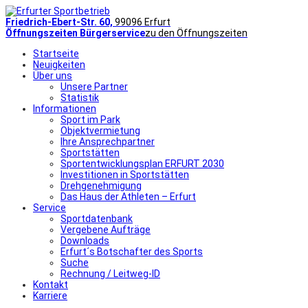
Friedrich-Ebert-Str. 60,
99096 Erfurt
Öffnungszeiten Bürgerservice
zu den Öffnungszeiten
Startseite
Neuigkeiten
Über uns
Unsere Partner
Statistik
Informationen
Sport im Park
Objektvermietung
Ihre Ansprechpartner
Sportstätten
Sportentwicklungsplan ERFURT 2030
Investitionen in Sportstätten
Drehgenehmigung
Das Haus der Athleten – Erfurt
Service
Sportdatenbank
Vergebene Aufträge
Downloads
Erfurt´s Botschafter des Sports
Suche
Rechnung / Leitweg-ID
Kontakt
Karriere