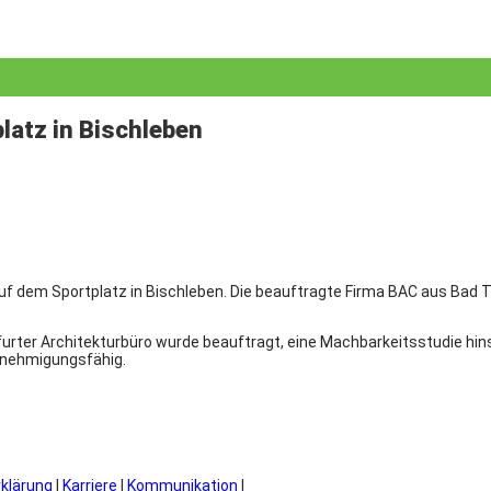
latz in Bischleben
f dem Sportplatz in Bischleben. Die beauftragte Firma BAC aus Bad T
Erfurter Architekturbüro wurde beauftragt, eine Machbarkeitsstudie hi
enehmigungsfähig.
rklärung
|
Karriere
|
Kommunikation
|