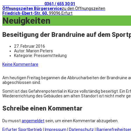
Telefonischer Kontakt
0361 / 655 30 01
Öffnungszeiten Bürgerservice
zu den Öffnungszeiten
Friedrich-Ebert-Str. 60,
99096 Erfurt
Neuigkeiten
Beseitigung der Brandruine auf dem Sportp
27. Februar 2016
Autor:
Marion Peters
Kategorie:
Pressemitteilung
Keine Kommentare
Am heutigen Freitag begannen die Abbrucharbeiten der Brandruine au
abgeschlossen sind.
Somit ist das Gefahrenpotential in Kürze vollständig beseitigt. Ein 
Wiedererrichtung des Gebäudes am alten Standort ist nicht mehr g
Schreibe einen Kommentar
Du musst
angemeldet
sein, um einen Kommentar abzugeben.
Erfurter Sportbetrieb
|
Impressum
|
Datenschutz
|
Barrierefreiheitse