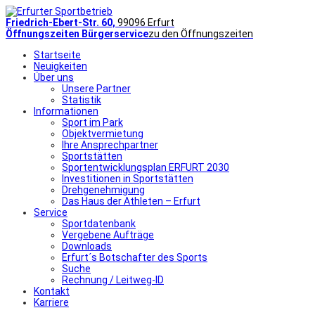
Friedrich-Ebert-Str. 60,
99096 Erfurt
Öffnungszeiten Bürgerservice
zu den Öffnungszeiten
Startseite
Neuigkeiten
Über uns
Unsere Partner
Statistik
Informationen
Sport im Park
Objektvermietung
Ihre Ansprechpartner
Sportstätten
Sportentwicklungsplan ERFURT 2030
Investitionen in Sportstätten
Drehgenehmigung
Das Haus der Athleten – Erfurt
Service
Sportdatenbank
Vergebene Aufträge
Downloads
Erfurt´s Botschafter des Sports
Suche
Rechnung / Leitweg-ID
Kontakt
Karriere