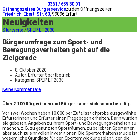
Telefonischer Kontakt
0361 / 655 30 01
Öffnungszeiten Bürgerservice
zu den Öffnungszeiten
Friedrich-Ebert-Str. 60,
99096 Erfurt
Neuigkeiten
Startseite
/
SPEP EF 2030
Bürgerumfrage zum Sport- und
Bewegungsverhalten geht auf die
Zielgerade
8. Oktober 2020
Autor:
Erfurter Sportbetrieb
Kategorie:
SPEP EF 2030
Keine Kommentare
Über 2.100 Bürgerinnen und Bürger haben sich schon beteiligt
Vor zwei Wochen haben 10.000 per Zufallsstichprobe ausgewählte
Erfurterinnen und Erfurter einen Fragebogen erhalten. Darin wurden
sie gebeten, Angaben zu ihrem Sport- und Bewegungsverhalten zu
machen, z. B. zu genutzten Sporträumen, zu beliebten Sportarten
aber auch zu sinnvollen Investitionen. Die Sportverhaltensstudie ist
wesentliche Grundlage für den Sportentwicklungsplan*, den die