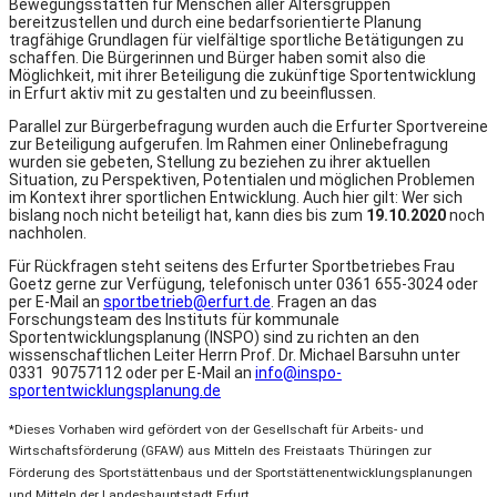
Bewegungsstätten für Menschen aller Altersgruppen
bereitzustellen und durch eine bedarfsorientierte Planung
tragfähige Grundlagen für vielfältige sportliche Betätigungen zu
schaffen. Die Bürgerinnen und Bürger haben somit also die
Möglichkeit, mit ihrer Beteiligung die zukünftige Sportentwicklung
in Erfurt aktiv mit zu gestalten und zu beeinflussen.
Parallel zur Bürgerbefragung wurden auch die Erfurter Sportvereine
zur Beteiligung aufgerufen. Im Rahmen einer Onlinebefragung
wurden sie gebeten, Stellung zu beziehen zu ihrer aktuellen
Situation, zu Perspektiven, Potentialen und möglichen Problemen
im Kontext ihrer sportlichen Entwicklung. Auch hier gilt: Wer sich
bislang noch nicht beteiligt hat, kann dies bis zum
19.10.2020
noch
nachholen.
Für Rückfragen steht seitens des Erfurter Sportbetriebes Frau
Goetz gerne zur Verfügung, telefonisch unter 0361 655-3024 oder
per E-Mail an
sportbetrieb@erfurt.de
. Fragen an das
Forschungsteam des Instituts für kommunale
Sportentwicklungsplanung (INSPO) sind zu richten an den
wissenschaftlichen Leiter Herrn Prof. Dr. Michael Barsuhn unter
0331 90757112 oder per E-Mail an
info@inspo-
sportentwicklungsplanung.de
*Dieses Vorhaben wird gefördert von der Gesellschaft für Arbeits- und
Wirtschaftsförderung (GFAW) aus Mitteln des Freistaats Thüringen zur
Förderung des Sportstättenbaus und der Sportstättenentwicklungsplanungen
und Mitteln der Landeshauptstadt Erfurt.