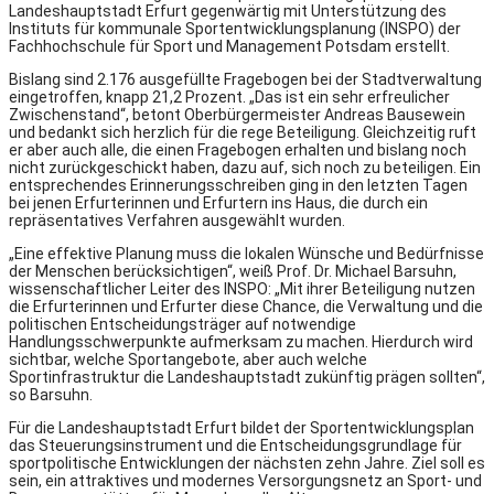
Landeshauptstadt Erfurt gegenwärtig mit Unterstützung des
Instituts für kommunale Sportentwicklungsplanung (INSPO) der
Fachhochschule für Sport und Management Potsdam erstellt.
Bislang sind 2.176 ausgefüllte Fragebogen bei der Stadtverwaltung
eingetroffen, knapp 21,2 Prozent. „Das ist ein sehr erfreulicher
Zwischenstand“, betont Oberbürgermeister Andreas Bausewein
und bedankt sich herzlich für die rege Beteiligung. Gleichzeitig ruft
er aber auch alle, die einen Fragebogen erhalten und bislang noch
nicht zurückgeschickt haben, dazu auf, sich noch zu beteiligen. Ein
entsprechendes Erinnerungsschreiben ging in den letzten Tagen
bei jenen Erfurterinnen und Erfurtern ins Haus, die durch ein
repräsentatives Verfahren ausgewählt wurden.
„Eine effektive Planung muss die lokalen Wünsche und Bedürfnisse
der Menschen berücksichtigen“, weiß Prof. Dr. Michael Barsuhn,
wissenschaftlicher Leiter des INSPO: „Mit ihrer Beteiligung nutzen
die Erfurterinnen und Erfurter diese Chance, die Verwaltung und die
politischen Entscheidungsträger auf notwendige
Handlungsschwerpunkte aufmerksam zu machen. Hierdurch wird
sichtbar, welche Sportangebote, aber auch welche
Sportinfrastruktur die Landeshauptstadt zukünftig prägen sollten“,
so Barsuhn.
Für die Landeshauptstadt Erfurt bildet der Sportentwicklungsplan
das Steuerungsinstrument und die Entscheidungsgrundlage für
sportpolitische Entwicklungen der nächsten zehn Jahre. Ziel soll es
sein, ein attraktives und modernes Versorgungsnetz an Sport- und