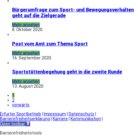
Bürgerumfrage zum Sport- und Bewegungsverhalten
geht auf die Zielgerade
Mehr ansehen
8. Oktober 2020
Post vom Amt zum Thema Sport
Mehr ansehen
16. September 2020
Sportstättenbegehung geht in die zweite Runde
Mehr ansehen
13. August 2020
1
2
vorwärts
Erfurter Sportbetrieb
|
Impressum
|
Datenschutz
|
Barrierefreiheitserklärung
|
Karriere
|
Kommunikation
|
Open toolbar
Barrierefreiheitstools