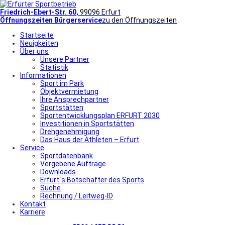
Friedrich-Ebert-Str. 60,
99096 Erfurt
Öffnungszeiten Bürgerservice
zu den Öffnungszeiten
Startseite
Neuigkeiten
Über uns
Unsere Partner
Statistik
Informationen
Sport im Park
Objektvermietung
Ihre Ansprechpartner
Sportstätten
Sportentwicklungsplan ERFURT 2030
Investitionen in Sportstätten
Drehgenehmigung
Das Haus der Athleten – Erfurt
Service
Sportdatenbank
Vergebene Aufträge
Downloads
Erfurt´s Botschafter des Sports
Suche
Rechnung / Leitweg-ID
Kontakt
Karriere