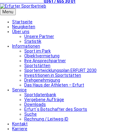
Telefonischer Kontakt
0361 / 655 30 01
Menu
Startseite
Neuigkeiten
Über uns
Unsere Partner
Statistik
Informationen
Sport im Park
Objektvermietung
Ihre Ansprechpartner
Sportstätten
Sportentwicklungsplan ERFURT 2030
Investitionen in Sportstätten
Drehgenehmigung
Das Haus der Athleten – Erfurt
Service
Sportdatenbank
Vergebene Aufträge
Downloads
Erfurt´s Botschafter des Sports
Suche
Rechnung / Leitweg-ID
Kontakt
Karriere