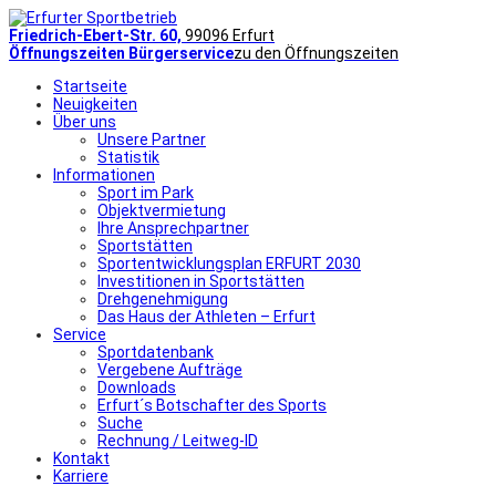
Friedrich-Ebert-Str. 60,
99096 Erfurt
Öffnungszeiten Bürgerservice
zu den Öffnungszeiten
Startseite
Neuigkeiten
Über uns
Unsere Partner
Statistik
Informationen
Sport im Park
Objektvermietung
Ihre Ansprechpartner
Sportstätten
Sportentwicklungsplan ERFURT 2030
Investitionen in Sportstätten
Drehgenehmigung
Das Haus der Athleten – Erfurt
Service
Sportdatenbank
Vergebene Aufträge
Downloads
Erfurt´s Botschafter des Sports
Suche
Rechnung / Leitweg-ID
Kontakt
Karriere