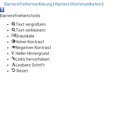
Barrierefreiheitserklärung
|
Karriere
|
Kommunikation
|
Open
toolbar
Barrierefreiheitstools
Text vergrößern
Text verkleinern
Grauskala
Hoher Kontrast
Negativer Kontrast
Heller Hintergrund
Links hervorheben
Lesbare Schrift
Reset