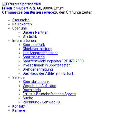
Friedrich-Ebert-Str. 60,
99096 Erfurt
Öffnungszeiten Bürgerservice
zu den Öffnungszeiten
Startseite
Neuigkeiten
Über uns
Unsere Partner
Statistik
Informationen
Sport im Park
Objektvermietung
Ihre Ansprechpartner
Sportstätten
Sportentwicklungsplan ERFURT 2030
Investitionen in Sportstätten
Drehgenehmigung
Das Haus der Athleten – Erfurt
Service
Sportdatenbank
Vergebene Aufträge
Downloads
Erfurt´s Botschafter des Sports
Suche
Rechnung / Leitweg-ID
Kontakt
Karriere