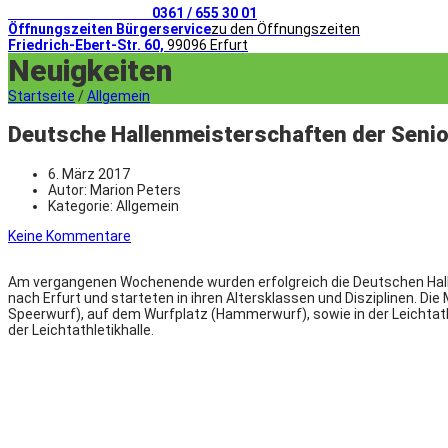
Telefonischer Kontakt
0361 / 655 30 01
Öffnungszeiten Bürgerservice
zu den Öffnungszeiten
Friedrich-Ebert-Str. 60,
99096 Erfurt
Neuigkeiten
Startseite
/
Allgemein
Deutsche Hallenmeisterschaften der Senior
6. März 2017
Autor:
Marion Peters
Kategorie:
Allgemein
Keine Kommentare
Am vergangenen Wochenende wurden erfolgreich die Deutschen Halle
nach Erfurt und starteten in ihren Altersklassen und Disziplinen. Di
Speerwurf), auf dem Wurfplatz (Hammerwurf), sowie in der Leichtathl
der Leichtathletikhalle.