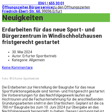
Telefonischer Kontakt
0361 / 655 30 01
Öffnungszeiten Bürgerservice
zu den Öffnungszeiten
Friedrich-Ebert-Str. 60,
99096 Erfurt
Neuigkeiten
Erdarbeiten für das neue Sport- und
Bürgerzentrum in Windischholzhausen
fristgerecht gestartet
30. Mai 2024
Autor:
Erfurter Sportbetrieb
Kategorie:
Allgemein
Keine Kommentare
Foto: © Erfurter Sportbetrieb
Die Erdarbeiten zur Herstellung der Baugrube für das neue
Sportfunktionsgebäude sind termin- und fristgerecht gestartet.
Die Vorbereitungen für das Nachfolgegewerk laufen auf
Hochtouren und die Fachunternehmung für die anschließenden
Gründungsarbeiten steht in den Startlöchern. Geplant ist die ca.
700 m³ Baugrube bis zum 10. Juni 2024 zur Übergabe an das
Nachfolgegewerk hergestellt zu haben. Dieses Leistungsziel ist