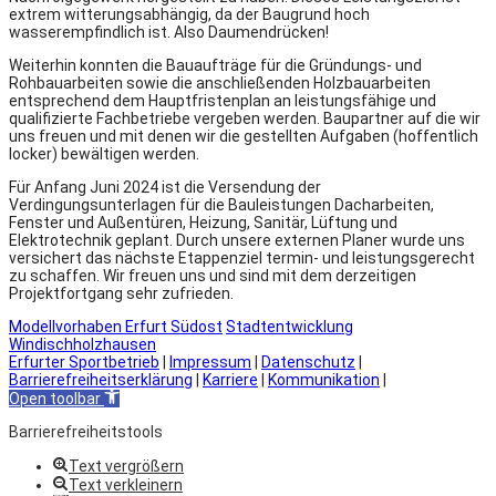
extrem witterungsabhängig, da der Baugrund hoch
wasserempfindlich ist. Also Daumendrücken!
Weiterhin konnten die Bauaufträge für die Gründungs- und
Rohbauarbeiten sowie die anschließenden Holzbauarbeiten
entsprechend dem Hauptfristenplan an leistungsfähige und
qualifizierte Fachbetriebe vergeben werden. Baupartner auf die wir
uns freuen und mit denen wir die gestellten Aufgaben (hoffentlich
locker) bewältigen werden.
Für Anfang Juni 2024 ist die Versendung der
Verdingungsunterlagen für die Bauleistungen Dacharbeiten,
Fenster und Außentüren, Heizung, Sanitär, Lüftung und
Elektrotechnik geplant. Durch unsere externen Planer wurde uns
versichert das nächste Etappenziel termin- und leistungsgerecht
zu schaffen. Wir freuen uns und sind mit dem derzeitigen
Projektfortgang sehr zufrieden.
Modellvorhaben Erfurt Südost
Stadtentwicklung
Windischholzhausen
Erfurter Sportbetrieb
|
Impressum
|
Datenschutz
|
Barrierefreiheitserklärung
|
Karriere
|
Kommunikation
|
Open toolbar
Barrierefreiheitstools
Text vergrößern
Text verkleinern