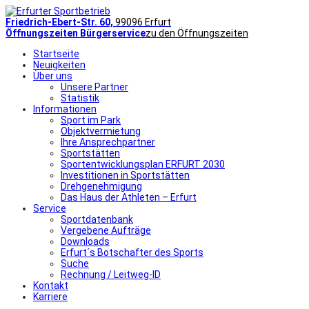
Friedrich-Ebert-Str. 60,
99096 Erfurt
Öffnungszeiten Bürgerservice
zu den Öffnungszeiten
Startseite
Neuigkeiten
Über uns
Unsere Partner
Statistik
Informationen
Sport im Park
Objektvermietung
Ihre Ansprechpartner
Sportstätten
Sportentwicklungsplan ERFURT 2030
Investitionen in Sportstätten
Drehgenehmigung
Das Haus der Athleten – Erfurt
Service
Sportdatenbank
Vergebene Aufträge
Downloads
Erfurt´s Botschafter des Sports
Suche
Rechnung / Leitweg-ID
Kontakt
Karriere