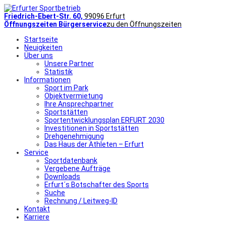
Friedrich-Ebert-Str. 60,
99096 Erfurt
Öffnungszeiten Bürgerservice
zu den Öffnungszeiten
Startseite
Neuigkeiten
Über uns
Unsere Partner
Statistik
Informationen
Sport im Park
Objektvermietung
Ihre Ansprechpartner
Sportstätten
Sportentwicklungsplan ERFURT 2030
Investitionen in Sportstätten
Drehgenehmigung
Das Haus der Athleten – Erfurt
Service
Sportdatenbank
Vergebene Aufträge
Downloads
Erfurt´s Botschafter des Sports
Suche
Rechnung / Leitweg-ID
Kontakt
Karriere