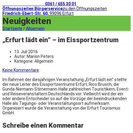
Telefonischer Kontakt
0361 / 655 30 01
Öffnungszeiten Bürgerservice
zu den Öffnungszeiten
Friedrich-Ebert-Str. 60,
99096 Erfurt
Neuigkeiten
Startseite
/
Allgemein
„Erfurt lädt ein“ – im Eissportzentrum
13. Juli 2016
Autor:
Marion Peters
Kategorie:
Allgemein
Keine Kommentare
Im Rahmen der diesjährigen Veranstaltung „Erfurt lädt ein“ stellte
der neue Leiter des Eissportzentrums Erfurt, Rico Brusch, die
Gunda-Niemann-Stirnemann-Halle zahlreichen Touristikern, Event-
und Reiseveranstaltern Deutschlands vor. Vielleicht wird der ein
oder andere Entscheider so auf die Vorzüge der beeindruckenden
Halle als Tagungs- oder Veranstaltungsort aufmerksam.
Organisiert wurde die Veranstaltung von der Erfurt Tourismus
GmbH.
Schreibe einen Kommentar