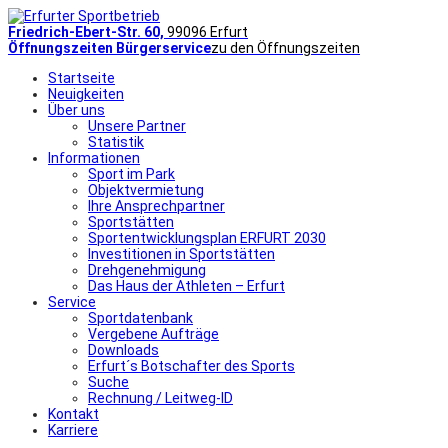
Friedrich-Ebert-Str. 60,
99096 Erfurt
Öffnungszeiten Bürgerservice
zu den Öffnungszeiten
Startseite
Neuigkeiten
Über uns
Unsere Partner
Statistik
Informationen
Sport im Park
Objektvermietung
Ihre Ansprechpartner
Sportstätten
Sportentwicklungsplan ERFURT 2030
Investitionen in Sportstätten
Drehgenehmigung
Das Haus der Athleten – Erfurt
Service
Sportdatenbank
Vergebene Aufträge
Downloads
Erfurt´s Botschafter des Sports
Suche
Rechnung / Leitweg-ID
Kontakt
Karriere