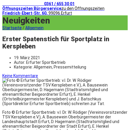
Telefonischer Kontakt
0361 / 655 30 01
Öffnungszeiten Bürgerservice
zu den Öffnungszeiten
Friedrich-Ebert-Str. 60,
99096 Erfurt
Neuigkeiten
Startseite
/
Allgemein
Erster Spatenstich für Sportplatz in
Kerspleben
19. März 2021
Autor:
Erfurter Sportbetrieb
Kategorie:
Allgemein, Pressemitteilung
Keine Kommentare
Foto © Erfurter Sportbetrieb: v.l. Dr. W. Rödiger (Vereinsvorsitzender
TSV Kerspleben e.V.), A. Bausewein Oberbürgermeister der
Landeshauptstadt Erfurt, D. Hagemann (Stadtratsmitglied und
ehrenamtlicher Beigeordneter der Stadt Erfurt), E. Henkel