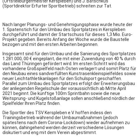
(Ortsteilbürgermeister Kerspleben) und J. Batschkus
(Sportdirektor Erfurter Sportbetrieb) schreiten zur Tat.
Nach langer Planungs- und Genehmigungsphase wurde heute der
1. Spatenstich für den Umbau des Sportplatzes in Kerspleben
durchgeführt und damit der Startschuss für dieses 1,3 Mio. Euro-
Projekt gegeben. Bereits Anfang der Woche wurde die Baustelle
bezogen und mit den ersten Arbeiten begonnen.
Insgesamt sind für den Umbau und die Sanierung des Sportplatzes
1.281.000, 00 € eingeplant, die mit einer Zuwendung von 40 % durch
das Land Thüringen gefördert wird. Im ersten Schritt wird das
vorhandene Großspielfeld nach Osten verlagert und somit Platz für
den Neubau eines sandverfüllten Kunstrasenkleinspielfeldes sowie
neuer Leichtathletikanlagen für den Schulsport geschaffen.
Parallel zum Umbau des Sportplatzes erfolgt der Erweiterungsbau
der anliegenden Regelschule der voraussichtlich ab Mitte April
2021 beginnt. Die künftige 100m Sprintbahn sowie die neue
Weitsprung- und Kugelstoßanlage sollen anschließend nördlich der
Spielfelder Ihren Platz finden.
Die Sportler des TSV Kerspleben e.V. hoffen indess den
Trainingsbetrieb während der Umbaumaßnahmen (jedoch
spätestens nach dem Corona-Lockdown) wieder aufnehmen zu
können, dahingehend werden derzeit verschiedene Lösungen
diskutiert und eng mit dem Verein abgestimmt.