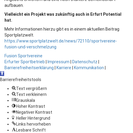
aufbauen.
Vielleicht ein Projekt was zukünftig auch in Erfurt Potential
hat.
Mehr Informationen hierzu gibt es in einem aktuellen Beitrag
Sportplatzwelt.
https://www.sportplatzwelt.de/news/72110/sportvereine-
fusion-und-verschmelzung
Fusion
Sportvereine
Erfurter Sportbetrieb
|
Impressum
|
Datenschutz
|
Barrierefreiheitserklärung
|
Karriere
|
Kommunikation
|
Open
toolbar
Barrierefreiheitstools
Text vergrößern
Text verkleinern
Grauskala
Hoher Kontrast
Negativer Kontrast
Heller Hintergrund
Links hervorheben
Lesbare Schrift