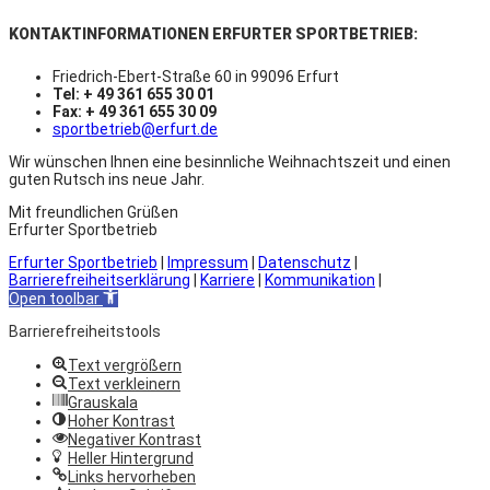
KONTAKTINFORMATIONEN ERFURTER SPORTBETRIEB:
Friedrich-Ebert-Straße 60 in 99096 Erfurt
Tel: + 49 361 655 30 01
Fax: + 49 361 655 30 09
sportbetrieb@erfurt.de
Wir wünschen Ihnen eine besinnliche Weihnachtszeit und einen
guten Rutsch ins neue Jahr.
Mit freundlichen Grüßen
Erfurter Sportbetrieb
Erfurter Sportbetrieb
|
Impressum
|
Datenschutz
|
Barrierefreiheitserklärung
|
Karriere
|
Kommunikation
|
Open toolbar
Barrierefreiheitstools
Text vergrößern
Text verkleinern
Grauskala
Hoher Kontrast
Negativer Kontrast
Heller Hintergrund
Links hervorheben