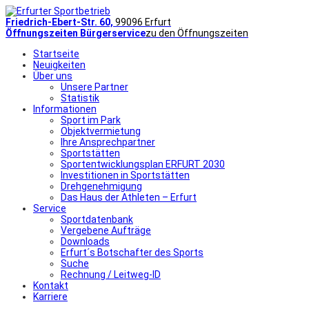
Friedrich-Ebert-Str. 60,
99096 Erfurt
Öffnungszeiten Bürgerservice
zu den Öffnungszeiten
Startseite
Neuigkeiten
Über uns
Unsere Partner
Statistik
Informationen
Sport im Park
Objektvermietung
Ihre Ansprechpartner
Sportstätten
Sportentwicklungsplan ERFURT 2030
Investitionen in Sportstätten
Drehgenehmigung
Das Haus der Athleten – Erfurt
Service
Sportdatenbank
Vergebene Aufträge
Downloads
Erfurt´s Botschafter des Sports
Suche
Rechnung / Leitweg-ID
Kontakt
Karriere