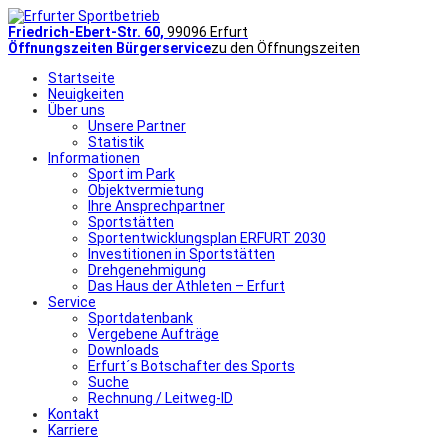
Friedrich-Ebert-Str. 60,
99096 Erfurt
Öffnungszeiten Bürgerservice
zu den Öffnungszeiten
Startseite
Neuigkeiten
Über uns
Unsere Partner
Statistik
Informationen
Sport im Park
Objektvermietung
Ihre Ansprechpartner
Sportstätten
Sportentwicklungsplan ERFURT 2030
Investitionen in Sportstätten
Drehgenehmigung
Das Haus der Athleten – Erfurt
Service
Sportdatenbank
Vergebene Aufträge
Downloads
Erfurt´s Botschafter des Sports
Suche
Rechnung / Leitweg-ID
Kontakt
Karriere