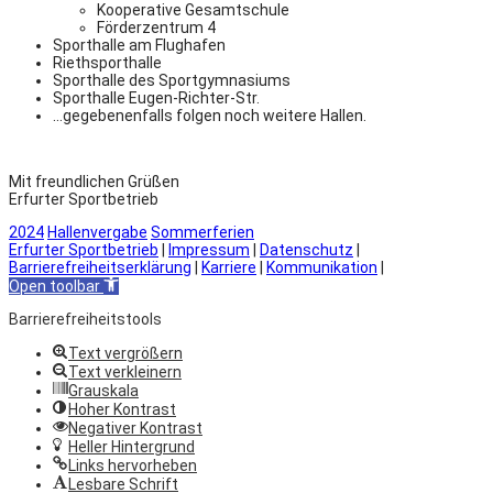
Kooperative Gesamtschule
Förderzentrum 4
Sporthalle am Flughafen
Riethsporthalle
Sporthalle des Sportgymnasiums
Sporthalle Eugen-Richter-Str.
…gegebenenfalls folgen noch weitere Hallen.
Mit freundlichen Grüßen
Erfurter Sportbetrieb
2024
Hallenvergabe
Sommerferien
Erfurter Sportbetrieb
|
Impressum
|
Datenschutz
|
Barrierefreiheitserklärung
|
Karriere
|
Kommunikation
|
Open toolbar
Barrierefreiheitstools
Text vergrößern
Text verkleinern
Grauskala
Hoher Kontrast
Negativer Kontrast
Heller Hintergrund
Links hervorheben
Lesbare Schrift