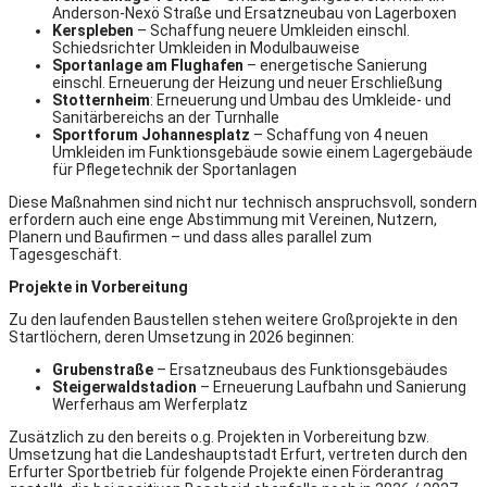
Anderson-Nexö Straße und Ersatzneubau von Lagerboxen
Kerspleben
– Schaffung neuere Umkleiden einschl.
Schiedsrichter Umkleiden in Modulbauweise
Sportanlage am Flughafen
– energetische Sanierung
einschl. Erneuerung der Heizung und neuer Erschließung
Stotternheim
: Erneuerung und Umbau des Umkleide- und
Sanitärbereichs an der Turnhalle
Sportforum Johannesplatz
– Schaffung von 4 neuen
Umkleiden im Funktionsgebäude sowie einem Lagergebäude
für Pflegetechnik der Sportanlagen
Diese Maßnahmen sind nicht nur technisch anspruchsvoll, sondern
erfordern auch eine enge Abstimmung mit Vereinen, Nutzern,
Planern und Baufirmen – und dass alles parallel zum
Tagesgeschäft.
Projekte in Vorbereitung
Zu den laufenden Baustellen stehen weitere Großprojekte in den
Startlöchern, deren Umsetzung in 2026 beginnen:
Grubenstraße
– Ersatzneubaus des Funktionsgebäudes
Steigerwaldstadion
– Erneuerung Laufbahn und Sanierung
Werferhaus am Werferplatz
Zusätzlich zu den bereits o.g. Projekten in Vorbereitung bzw.
Umsetzung hat die Landeshauptstadt Erfurt, vertreten durch den
Erfurter Sportbetrieb für folgende Projekte einen Förderantrag