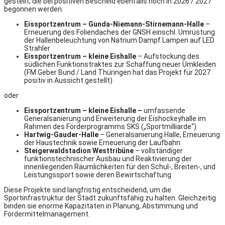
gestellt, die bei positiven Bescheid ebenfalls noch in 2026 / 2027
begonnen werden:
Eissportzentrum – Gunda-Niemann-Stirnemann-Halle
–
Erneuerung des Foliendaches der GNSH einschl. Umrüstung
der Hallenbeleuchtung von Natrium Dampf Lampen auf LED
Strahler
Eissportzentrum – kleine Eishalle
– Aufstockung des
südlichen Funktionstraktes zur Schaffung neuer Umkleiden
(FM Geber Bund / Land Thüringen hat das Projekt für 2027
positiv in Aussicht gestellt)
oder
Eissportzentrum – kleine Eishalle –
umfassende
Generalsanierung und Erweiterung der Eishockeyhalle im
Rahmen des Förderprogramms SKS („Sportmilliarde“)
Hartwig-Gauder-Halle
– Generalsanierung Halle, Erneuerung
der Haustechnik sowie Erneuerung der Laufbahn
Steigerwaldstadion Westtribüne
– vollständiger
funktionstechnischer Ausbau und Reaktivierung der
innenliegenden Räumlichkeiten für den Schul-, Breiten-, und
Leistungssport sowie deren Bewirtschaftung
Diese Projekte sind langfristig entscheidend, um die
Sportinfrastruktur der Stadt zukunftsfähig zu halten. Gleichzeitig
binden sie enorme Kapazitäten in Planung, Abstimmung und
Fördermittelmanagement.