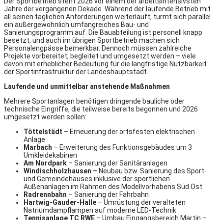
Der Sportbetrieb steht 2026 vor einem der arbeitsintensivsten
Jahre der vergangenen Dekade. Während der laufende Betrieb mit
all seinen täglichen Anforderungen weiterläuft, türmt sich parallel
ein außergewöhnlich umfangreiches Bau- und
Sanierungsprogramm auf. Die Bauabteilung ist personell knapp
besetzt, und auch im übrigen Sportbetrieb machen sich
Personalengpässe bemerkbar. Dennoch müssen zahlreiche
Projekte vorbereitet, begleitet und umgesetzt werden – viele
davon mit erheblicher Bedeutung für die langfristige Nutzbarkeit
der Sportinfrastruktur der Landeshauptstadt.
Laufende und unmittelbar anstehende Maßnahmen
Mehrere Sportanlagen benötigen dringende bauliche oder
technische Eingriffe, die teilweise bereits begonnen und 2026
umgesetzt werden sollen:
Töttelstädt
– Erneuerung der ortsfesten elektrischen
Anlage
Marbach
– Erweiterung des Funktionsgebäudes um 3
Umkleidekabinen
Am Nordpark
– Sanierung der Sanitäranlagen
Windischholzhausen
– Neubau bzw. Sanierung des Sport-
und Gemeindehauses inklusive der sportlichen
Außenanlagen im Rahmen des Modellvorhabens Süd Ost
Radrennbahn
– Sanierung der Fahrbahn
Hartwig-Gauder-Halle
– Umrüstung der veralteten
Natriumdampflampen auf moderne LED-Technik
Tennisanlage TC RWE
– Umbau Eingangsbereich Martin –