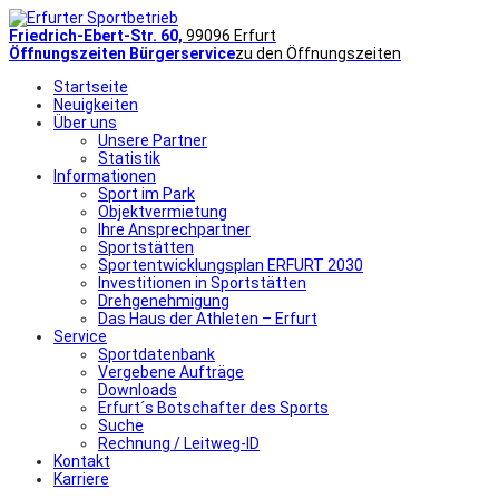
Friedrich-Ebert-Str. 60,
99096 Erfurt
Öffnungszeiten Bürgerservice
zu den Öffnungszeiten
Startseite
Neuigkeiten
Über uns
Unsere Partner
Statistik
Informationen
Sport im Park
Objektvermietung
Ihre Ansprechpartner
Sportstätten
Sportentwicklungsplan ERFURT 2030
Investitionen in Sportstätten
Drehgenehmigung
Das Haus der Athleten – Erfurt
Service
Sportdatenbank
Vergebene Aufträge
Downloads
Erfurt´s Botschafter des Sports
Suche
Rechnung / Leitweg-ID
Kontakt
Karriere