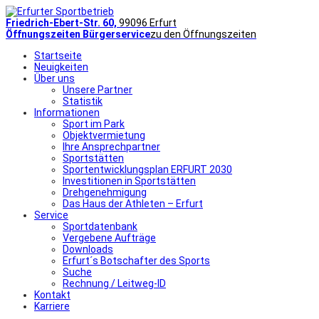
Friedrich-Ebert-Str. 60,
99096 Erfurt
Öffnungszeiten Bürgerservice
zu den Öffnungszeiten
Startseite
Neuigkeiten
Über uns
Unsere Partner
Statistik
Informationen
Sport im Park
Objektvermietung
Ihre Ansprechpartner
Sportstätten
Sportentwicklungsplan ERFURT 2030
Investitionen in Sportstätten
Drehgenehmigung
Das Haus der Athleten – Erfurt
Service
Sportdatenbank
Vergebene Aufträge
Downloads
Erfurt´s Botschafter des Sports
Suche
Rechnung / Leitweg-ID
Kontakt
Karriere