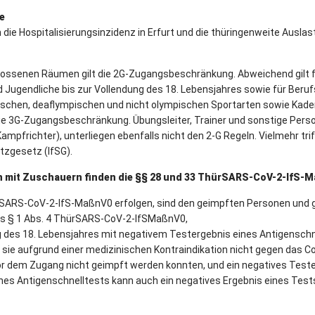
fe
n die Hospitalisierungsinzidenz in Erfurt und die thüringenweite Ausla
hlossenen Räumen gilt die 2G-Zugangsbeschränkung. Abweichend gilt f
ugendliche bis zur Vollendung des 18. Lebensjahres sowie für Berufss
schen, deaflympischen und nicht olympischen Sportarten sowie Kade
 3G-Zugangsbeschränkung. Übungsleiter, Trainer und sonstige Perso
ampfrichter), unterliegen ebenfalls nicht den 2-G Regeln. Vielmehr tr
tzgesetz (IfSG).
n mit Zuschauern finden die §§ 28 und 33 ThürSARS-CoV-2-IfS
ARS-CoV-2-IfS-MaßnV0 erfolgen, sind den geimpften Personen und g
es § 1 Abs. 4 ThürSARS-CoV-2-IfSMaßnV0,
 des 18. Lebensjahres mit negativem Testergebnis eines Antigenschn
ass sie aufgrund einer medizinischen Kontraindikation nicht gegen da
or dem Zugang nicht geimpft werden konnten, und ein negatives Test
nes Antigenschnelltests kann auch ein negatives Ergebnis eines Tests