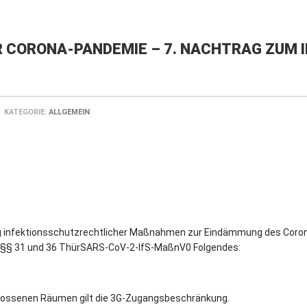
R CORONA-PANDEMIE – 7. NACHTRAG ZUM
KATEGORIE:
ALLGEMEIN
g infektionsschutzrechtlicher Maßnahmen zur Eindämmung des Corona
ß §§ 31 und 36 ThürSARS-CoV-2-IfS-MaßnV0 Folgendes:
chlossenen Räumen gilt die 3G-Zugangsbeschränkung.