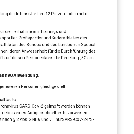
stung der Intensivbetten 12 Prozent oder mehr
ür die Teilnahme am Trainings und
portler, Profisportler und Kaderathleten des
rathleten des Bundes und des Landes von Special
nen, deren Anwesenheit für die Durchführung des
ifft auf diesen Personenkreis die Regelung „3G am
-MaßnV0 Anwendung.
enesenen Personen gleichgestellt:
elltests
s Coronavirus SARS-CoV-2 geimpft werden können
ergebnis eines Antigenschnelltests vorweisen
 nach § 2 Abs. 2 Nr. 6 und 7 ThürSARS-CoV-2-IfS-