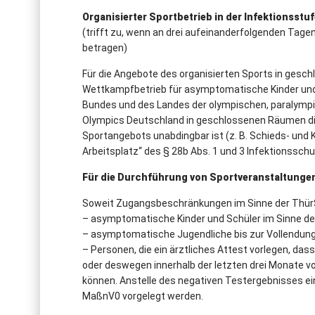
Organisierter Sportbetrieb in der Infektionsstu
(trifft zu, wenn an drei aufeinanderfolgenden Tage
betragen)
Für die Angebote des organisierten Sports in gesc
Wettkampfbetrieb für asymptomatische Kinder und J
Bundes und des Landes der olympischen, paralympi
Olympics Deutschland in geschlossenen Räumen die
Sportangebots unabdingbar ist (z. B. Schieds- und K
Arbeitsplatz“ des § 28b Abs. 1 und 3 Infektionsschu
Für die Durchführung von Sportveranstaltunge
Soweit Zugangsbeschränkungen im Sinne der ThürS
– asymptomatische Kinder und Schüler im Sinne d
– asymptomatische Jugendliche bis zur Vollendung
– Personen, die ein ärztliches Attest vorlegen, d
oder deswegen innerhalb der letzten drei Monate v
können. Anstelle des negativen Testergebnisses ei
MaßnV0 vorgelegt werden.