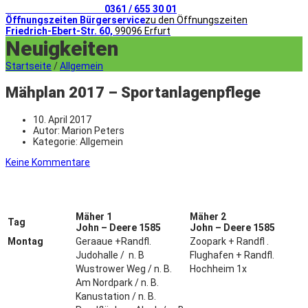
Telefonischer Kontakt
0361 / 655 30 01
Öffnungszeiten Bürgerservice
zu den Öffnungszeiten
Friedrich-Ebert-Str. 60,
99096 Erfurt
Neuigkeiten
Startseite
/
Allgemein
Mähplan 2017 – Sportanlagenpflege
10. April 2017
Autor:
Marion Peters
Kategorie:
Allgemein
Keine Kommentare
Mäher 1
Mäher 2
Tag
John – Deere 1585
John – Deere 1585
Montag
Geraaue +Randfl.
Zoopark + Randfl .
Judohalle / n. B
Flughafen + Randfl.
Wustrower Weg / n. B.
Hochheim 1x
Am Nordpark / n. B.
Kanustation / n. B.