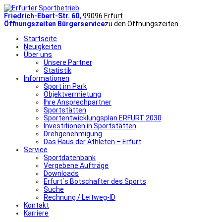
Friedrich-Ebert-Str. 60,
99096 Erfurt
Öffnungszeiten Bürgerservice
zu den Öffnungszeiten
Startseite
Neuigkeiten
Über uns
Unsere Partner
Statistik
Informationen
Sport im Park
Objektvermietung
Ihre Ansprechpartner
Sportstätten
Sportentwicklungsplan ERFURT 2030
Investitionen in Sportstätten
Drehgenehmigung
Das Haus der Athleten – Erfurt
Service
Sportdatenbank
Vergebene Aufträge
Downloads
Erfurt´s Botschafter des Sports
Suche
Rechnung / Leitweg-ID
Kontakt
Karriere