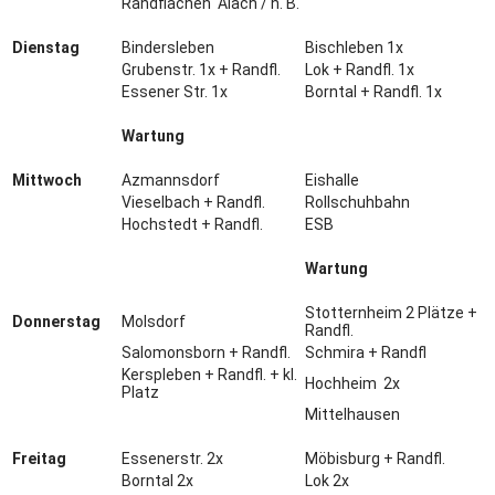
Randflächen Alach / n. B.
Dienstag
Bindersleben
Bischleben 1x
Grubenstr. 1x + Randfl.
Lok + Randfl. 1x
Essener Str. 1x
Borntal + Randfl. 1x
Wartung
Mittwoch
Azmannsdorf
Eishalle
Vieselbach + Randfl.
Rollschuhbahn
Hochstedt + Randfl.
ESB
Wartung
Stotternheim 2 Plätze +
Donnerstag
Molsdorf
Randfl.
Salomonsborn + Randfl.
Schmira + Randfl
Kerspleben + Randfl. + kl.
Hochheim 2x
Platz
Mittelhausen
Freitag
Essenerstr. 2x
Möbisburg + Randfl.
Borntal 2x
Lok 2x