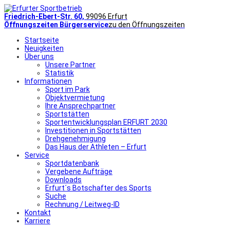
Friedrich-Ebert-Str. 60,
99096 Erfurt
Öffnungszeiten Bürgerservice
zu den Öffnungszeiten
Startseite
Neuigkeiten
Über uns
Unsere Partner
Statistik
Informationen
Sport im Park
Objektvermietung
Ihre Ansprechpartner
Sportstätten
Sportentwicklungsplan ERFURT 2030
Investitionen in Sportstätten
Drehgenehmigung
Das Haus der Athleten – Erfurt
Service
Sportdatenbank
Vergebene Aufträge
Downloads
Erfurt´s Botschafter des Sports
Suche
Rechnung / Leitweg-ID
Kontakt
Karriere