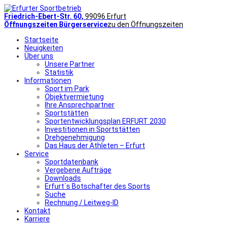
Friedrich-Ebert-Str. 60,
99096 Erfurt
Öffnungszeiten Bürgerservice
zu den Öffnungszeiten
Startseite
Neuigkeiten
Über uns
Unsere Partner
Statistik
Informationen
Sport im Park
Objektvermietung
Ihre Ansprechpartner
Sportstätten
Sportentwicklungsplan ERFURT 2030
Investitionen in Sportstätten
Drehgenehmigung
Das Haus der Athleten – Erfurt
Service
Sportdatenbank
Vergebene Aufträge
Downloads
Erfurt´s Botschafter des Sports
Suche
Rechnung / Leitweg-ID
Kontakt
Karriere