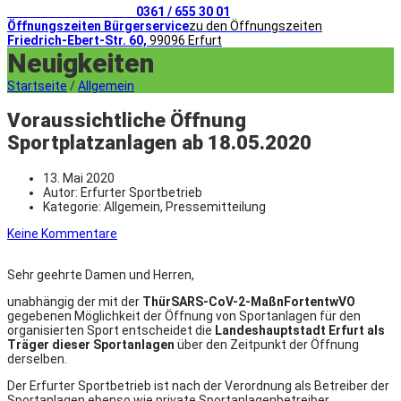
Telefonischer Kontakt
0361 / 655 30 01
Öffnungszeiten Bürgerservice
zu den Öffnungszeiten
Friedrich-Ebert-Str. 60,
99096 Erfurt
Neuigkeiten
Startseite
/
Allgemein
Voraussichtliche Öffnung
Sportplatzanlagen ab 18.05.2020
13. Mai 2020
Autor:
Erfurter Sportbetrieb
Kategorie:
Allgemein, Pressemitteilung
Keine Kommentare
Sehr geehrte Damen und Herren,
unabhängig der mit der
ThürSARS-CoV-2-MaßnFortentwVO
gegebenen Möglichkeit der Öffnung von Sportanlagen für den
organisierten Sport entscheidet die
Landeshauptstadt Erfurt als
Träger dieser Sportanlagen
über den Zeitpunkt der Öffnung
derselben.
Der Erfurter Sportbetrieb ist nach der Verordnung als Betreiber der
Sportanlagen ebenso wie private Sportanlagenbetreiber