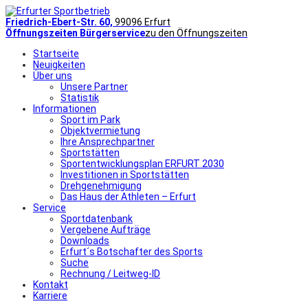
Friedrich-Ebert-Str. 60,
99096 Erfurt
Öffnungszeiten Bürgerservice
zu den Öffnungszeiten
Startseite
Neuigkeiten
Über uns
Unsere Partner
Statistik
Informationen
Sport im Park
Objektvermietung
Ihre Ansprechpartner
Sportstätten
Sportentwicklungsplan ERFURT 2030
Investitionen in Sportstätten
Drehgenehmigung
Das Haus der Athleten – Erfurt
Service
Sportdatenbank
Vergebene Aufträge
Downloads
Erfurt´s Botschafter des Sports
Suche
Rechnung / Leitweg-ID
Kontakt
Karriere