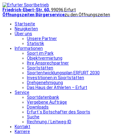
Friedrich-Ebert-Str. 60,
99096 Erfurt
Öffnungszeiten Bürgerservice
zu den Öffnungszeiten
Startseite
Neuigkeiten
Über uns
Unsere Partner
Statistik
Informationen
Sport im Park
Objektvermietung
Ihre Ansprechpartner
Sportstätten
Sportentwicklungsplan ERFURT 2030
Investitionen in Sportstätten
Drehgenehmigung
Das Haus der Athleten – Erfurt
Service
Sportdatenbank
Vergebene Aufträge
Downloads
Erfurt´s Botschafter des Sports
Suche
Rechnung / Leitweg-ID
Kontakt
Karriere