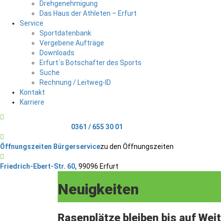
Drehgenehmigung
Das Haus der Athleten – Erfurt
Service
Sportdatenbank
Vergebene Aufträge
Downloads
Erfurt´s Botschafter des Sports
Suche
Rechnung / Leitweg-ID
Kontakt
Karriere
Telefonischer Kontakt
0361 / 655 30 01
Öffnungszeiten Bürgerservice
zu den Öffnungszeiten
Friedrich-Ebert-Str. 60,
99096 Erfurt
Neuigkeiten
Rasenplätze bleiben bis auf Wei