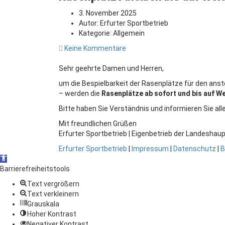
3. November 2025
Autor:
Erfurter Sportbetrieb
Kategorie:
Allgemein
Keine Kommentare
Sehr geehrte Damen und Herren,
um die Bespielbarkeit der Rasenplätze für den ans
– werden die
Rasenplätze ab sofort und bis auf We
Bitte haben Sie Verständnis und informieren Sie all
Mit freundlichen Grüßen
Erfurter Sportbetrieb | Eigenbetrieb der Landeshaup
Erfurter Sportbetrieb
|
Impressum
|
Datenschutz
|
B
Open
toolbar
Barrierefreiheitstools
Text vergrößern
Text verkleinern
Grauskala
Hoher Kontrast
Negativer Kontrast