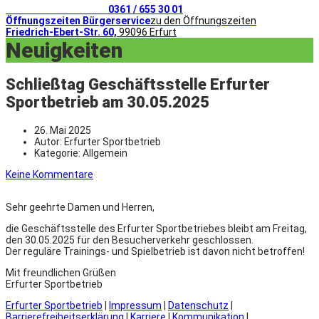
Telefonischer Kontakt
0361 / 655 30 01
Öffnungszeiten Bürgerservice
zu den Öffnungszeiten
Friedrich-Ebert-Str. 60,
99096 Erfurt
Neuigkeiten
Schließtag Geschäftsstelle Erfurter
Sportbetrieb am 30.05.2025
26. Mai 2025
Autor:
Erfurter Sportbetrieb
Kategorie:
Allgemein
Keine Kommentare
Sehr geehrte Damen und Herren,
die Geschäftsstelle des Erfurter Sportbetriebes bleibt am Freitag,
den 30.05.2025 für den Besucherverkehr geschlossen.
Der reguläre Trainings- und Spielbetrieb ist davon nicht betroffen!
Mit freundlichen Grüßen
Erfurter Sportbetrieb
Erfurter Sportbetrieb
|
Impressum
|
Datenschutz
|
Barrierefreiheitserklärung
|
Karriere
|
Kommunikation
|