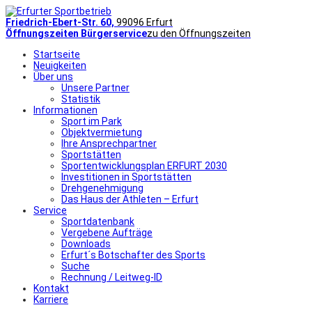
Friedrich-Ebert-Str. 60,
99096 Erfurt
Öffnungszeiten Bürgerservice
zu den Öffnungszeiten
Startseite
Neuigkeiten
Über uns
Unsere Partner
Statistik
Informationen
Sport im Park
Objektvermietung
Ihre Ansprechpartner
Sportstätten
Sportentwicklungsplan ERFURT 2030
Investitionen in Sportstätten
Drehgenehmigung
Das Haus der Athleten – Erfurt
Service
Sportdatenbank
Vergebene Aufträge
Downloads
Erfurt´s Botschafter des Sports
Suche
Rechnung / Leitweg-ID
Kontakt
Karriere