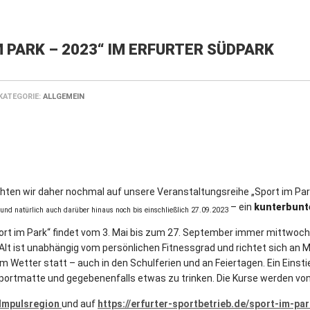
 PARK – 2023“ IM ERFURTER SÜDPARK
KATEGORIE:
ALLGEMEIN
hten wir daher nochmal auf unsere Veranstaltungsreihe „Sport im P
– ein
kunterbunt
und natürlich auch darüber hinaus noch bis einschließlich 27.09.2023
 im Park“ findet vom 3. Mai bis zum 27. September immer mittwochs v
 Alt ist unabhängig vom persönlichen Fitnessgrad und richtet sich an
m Wetter statt – auch in den Schulferien und an Feiertagen. Ein Einsti
Sportmatte und gegebenenfalls etwas zu trinken. Die Kurse werden von 
Impulsregion
und auf
https://erfurter-sportbetrieb.de/sport-im-par