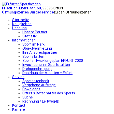
Friedrich-Ebert-Str. 60,
99096 Erfurt
Öffnungszeiten Bürgerservice
zu den Öffnungszeiten
Startseite
Neuigkeiten
Über uns
Unsere Partner
Statistik
Informationen
Sport im Park
Objektvermietung
Ihre Ansprechpartner
Sportstätten
Sportentwicklungsplan ERFURT 2030
Investitionen in Sportstätten
Drehgenehmigung
Das Haus der Athleten – Erfurt
Service
Sportdatenbank
Vergebene Aufträge
Downloads
Erfurt´s Botschafter des Sports
Suche
Rechnung / Leitweg-ID
Kontakt
Karriere