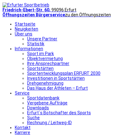
Friedrich-Ebert-Str. 60,
99096 Erfurt
Öffnungszeiten Bürgerservice
zu den Öffnungszeiten
Startseite
Neuigkeiten
Über uns
Unsere Partner
Statistik
Informationen
Sport im Park
Objektvermietung
Ihre Ansprechpartner
Sportstätten
Sportentwicklungsplan ERFURT 2030
Investitionen in Sportstätten
Drehgenehmigung
Das Haus der Athleten – Erfurt
Service
Sportdatenbank
Vergebene Aufträge
Downloads
Erfurt´s Botschafter des Sports
Suche
Rechnung / Leitweg-ID
Kontakt
Karriere