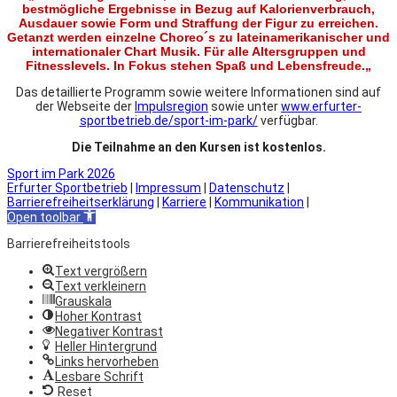
bestmögliche Ergebnisse in Bezug auf Kalorienverbrauch,
Ausdauer sowie Form und Straffung der Figur zu erreichen.
Getanzt werden einzelne Choreo´s zu lateinamerikanischer und
internationaler Chart Musik. Für alle Altersgruppen und
Fitnesslevels. In Fokus stehen Spaß und Lebensfreude.
„
Das detaillierte Programm sowie weitere Informationen sind auf
der Webseite der
Impulsregion
sowie unter
www.erfurter-
sportbetrieb.de/sport-im-park/
verfügbar.
Die Teilnahme an den Kursen ist kostenlos.
Sport im Park 2026
Erfurter Sportbetrieb
|
Impressum
|
Datenschutz
|
Barrierefreiheitserklärung
|
Karriere
|
Kommunikation
|
Open toolbar
Barrierefreiheitstools
Text vergrößern
Text verkleinern
Grauskala
Hoher Kontrast
Negativer Kontrast
Heller Hintergrund
Links hervorheben
Lesbare Schrift
Reset