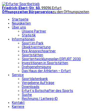
Friedrich-Ebert-Str. 60,
99096 Erfurt
Öffnungszeiten Bürgerservice
zu den Öffnungszeiten
Startseite
Neuigkeiten
Über uns
Unsere Partner
Statistik
Informationen
Sport im Park
Objektvermietung
Ihre Ansprechpartner
Sportstätten
Sportentwicklungsplan ERFURT 2030
Investitionen in Sportstätten
Drehgenehmigung
Das Haus der Athleten – Erfurt
Service
Sportdatenbank
Vergebene Aufträge
Downloads
Erfurt´s Botschafter des Sports
Suche
Rechnung / Leitweg-ID
Kontakt
Karriere