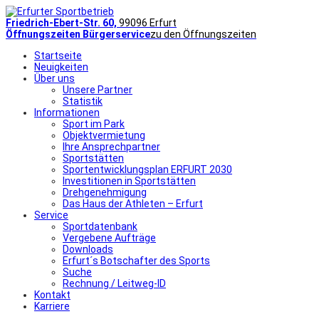
Friedrich-Ebert-Str. 60,
99096 Erfurt
Öffnungszeiten Bürgerservice
zu den Öffnungszeiten
Startseite
Neuigkeiten
Über uns
Unsere Partner
Statistik
Informationen
Sport im Park
Objektvermietung
Ihre Ansprechpartner
Sportstätten
Sportentwicklungsplan ERFURT 2030
Investitionen in Sportstätten
Drehgenehmigung
Das Haus der Athleten – Erfurt
Service
Sportdatenbank
Vergebene Aufträge
Downloads
Erfurt´s Botschafter des Sports
Suche
Rechnung / Leitweg-ID
Kontakt
Karriere