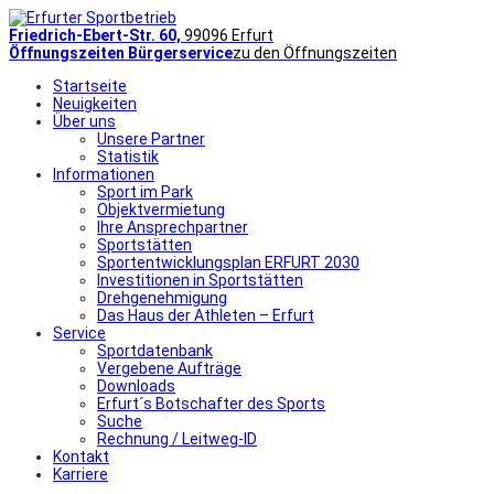
Friedrich-Ebert-Str. 60,
99096 Erfurt
Öffnungszeiten Bürgerservice
zu den Öffnungszeiten
Startseite
Neuigkeiten
Über uns
Unsere Partner
Statistik
Informationen
Sport im Park
Objektvermietung
Ihre Ansprechpartner
Sportstätten
Sportentwicklungsplan ERFURT 2030
Investitionen in Sportstätten
Drehgenehmigung
Das Haus der Athleten – Erfurt
Service
Sportdatenbank
Vergebene Aufträge
Downloads
Erfurt´s Botschafter des Sports
Suche
Rechnung / Leitweg-ID
Kontakt
Karriere