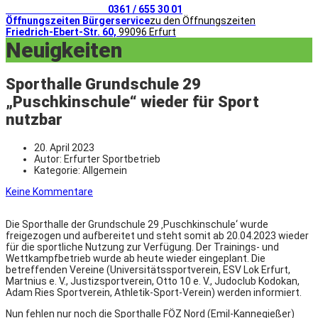
Telefonischer Kontakt
0361 / 655 30 01
Öffnungszeiten Bürgerservice
zu den Öffnungszeiten
Friedrich-Ebert-Str. 60,
99096 Erfurt
Neuigkeiten
Sporthalle Grundschule 29
„Puschkinschule“ wieder für Sport
nutzbar
20. April 2023
Autor:
Erfurter Sportbetrieb
Kategorie:
Allgemein
Keine Kommentare
Die Sporthalle der Grundschule 29 ‚Puschkinschule‘ wurde
freigezogen und aufbereitet und steht somit ab 20.04.2023 wieder
für die sportliche Nutzung zur Verfügung. Der Trainings- und
Wettkampfbetrieb wurde ab heute wieder eingeplant. Die
betreffenden Vereine (Universitätssportverein, ESV Lok Erfurt,
Martnius e. V., Justizsportverein, Otto 10 e. V., Judoclub Kodokan,
Adam Ries Sportverein, Athletik-Sport-Verein) werden informiert.
Nun fehlen nur noch die Sporthalle FÖZ Nord (Emil-Kannegießer)